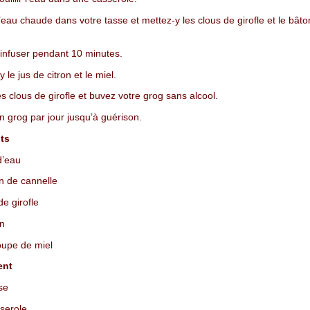
’eau chaude dans votre tasse et mettez-y les clous de girofle et le bâto
infuser pendant 10 minutes.
 le jus de citron et le miel.
es clous de girofle et buvez votre grog sans alcool.
 grog par jour jusqu’à guérison.
ts
d’eau
 de cannelle
e girofle
on
oupe de miel
ent
se
serole