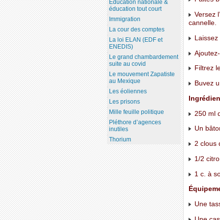
Education nationale &
éducation tout court
Versez l
Immigration
cannelle.
La cour des comptes
Laissez 
La loi ELAN (EDF et
ENEDIS)
Ajoutez-y
Le grand chambardement
suite au covid
Filtrez l
Le mouvement Zapatiste
au Mexique
Buvez un
Les éoliennes
Ingrédien
Les prisons
Mille feuille politique
250 ml 
Pléthore d’agences
Un bâton
inutiles
Thorium
2 clous d
1/2 citr
1 c. à s
Équipem
Une tas
Une cas