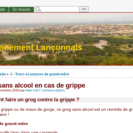
site
En résumé
onnement Lançonnais
site
3 - Trucs et astuces de grand-mère
>
ans alcool en cas de grippe
ovembre 2018
par
Alain KALT (retranscription)
 faire un grog contre la grippe ?
 grippe ou de maux de gorge, ce grog sans alcool est un remède de 
aire !
e grand-mère
uillir l’eau dans une casserole.