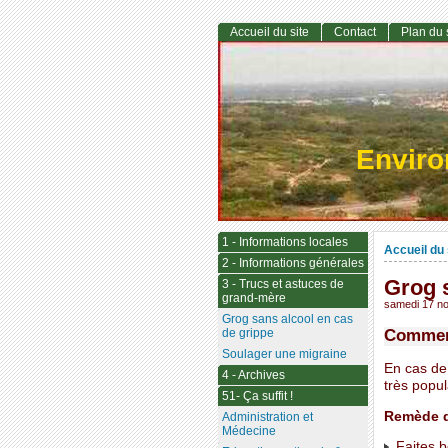
Accueil du site
Contact
Plan du 
Envir
1 - Informations locales
Accueil du 
2 - Informations générales
Grog s
3 - Trucs et astuces de
grand-mère
samedi 17 n
Grog sans alcool en cas
Comment
de grippe
Soulager une migraine
En cas de
4 - Archives
très popul
51- Ça suffit !
Remède d
Administration et
Médecine
Faites bo