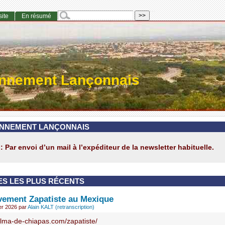
site
En résumé
onnement Lançonnais
NNEMENT LANÇONNAIS
: Par envoi d’un mail à l’expéditeur de la newsletter habituelle.
ES LES PLUS RÉCENTS
ement Zapatiste au Mexique
ier 2026
par
Alain KALT (retranscription)
/alma-de-chiapas.com/zapatiste/