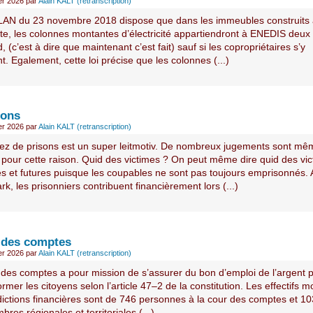
ier 2026
par
Alain KALT (retranscription)
ELAN du 23 novembre 2018 dispose que dans les immeubles construits
ate, les colonnes montantes d’électricité appartiendront à ENEDIS deux
d, (c’est à dire que maintenant c’est fait) sauf si les copropriétaires s’y
. Egalement, cette loi précise que les colonnes (...)
sons
ier 2026
par
Alain KALT (retranscription)
ez de prisons est un super leitmotiv. De nombreux jugements sont mê
 pour cette raison. Quid des victimes ? On peut même dire quid des vi
ves et futures puisque les coupables ne sont pas toujours emprisonnés.
, les prisonniers contribuent financièrement lors (...)
 des comptes
ier 2026
par
Alain KALT (retranscription)
 des comptes a pour mission de s’assurer du bon d’emploi de l’argent p
ormer les citoyens selon l’article 47–2 de la constitution. Les effectifs 
idictions financières sont de 746 personnes à la cour des comptes et 1
bres régionales et territoriales (...)