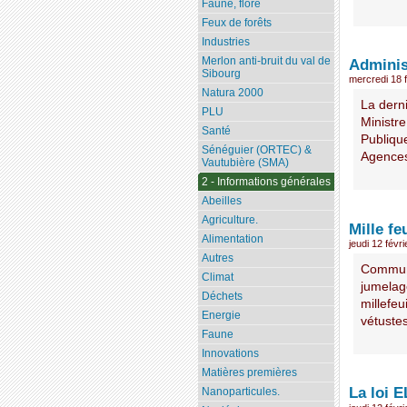
Faune, flore
Feux de forêts
Industries
Merlon anti-bruit du val de
Adminis
Sibourg
mercredi 18 
Natura 2000
La der
PLU
Ministre
Santé
Publique
Sénéguier (ORTEC) &
Agences 
Vautubière (SMA)
2 - Informations générales
Abeilles
Agriculture.
Mille fe
Alimentation
jeudi 12 févr
Autres
Commune
Climat
jumelage
Déchets
millefeu
Energie
vétustes
Faune
Innovations
Matières premières
La loi 
Nanoparticules.