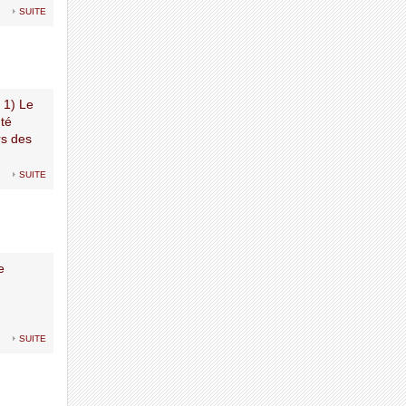
suite
1) Le
nté
rs des
suite
e
suite