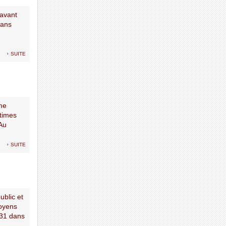
 avant
 ans
suite
me
ctimes
 Au
suite
ublic et
moyens
031 dans