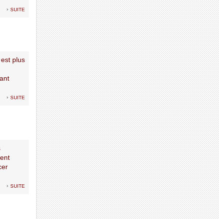
suite
 est plus
tant
suite
s
ent
cer
suite