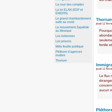
La cour des comptes
La loi ELAN (EDF et
ENEDIS)
Le grand chambardement
Thoriu
suite au covid
jeudi 12 févr
Le mouvement Zapatiste
Pourquoi
au Mexique
abondant
Les éoliennes
seulemen
Les prisons
fertile e
Mille feuille politique
Pléthore d’agences
inutiles
Thorium
Immigra
jeudi 12 févr
Le flux
étrange
concerna
aucun m
Pléthore