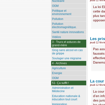
jeudi 12 févr
Nucléaire
OGM
La loi 
Politique et
cette d
environnement
plus tar
Pollution
opposent
Pollution
électromagnétique.
Santé nature innovations
Vidéos
Les pri
3 - Trucs et astuces de
jeudi 12 févr
grand-mère
Pas ass
Grog sans alcool en cas
faussés
de grippe
effecti
Soulager une migraine
Danemark
4 - Archives
Agriculture
Energie
OGM
La cour
51- Ça suffit !
jeudi 12 févr
Administration et
Médecine
La cour
d’en inf
Education nationale &
éducation tout court
des jur
Immigration
les cham