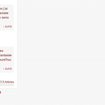
s j’ai
existe
n sens
suite
Les
antaisie
urd’hui.
suite
273 Articles
1