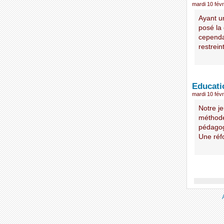
mardi 10 févr
Ayant un
posé la 
cependa
restreint
Educati
mardi 10 févr
Notre j
méthode
pédagogi
Une réf