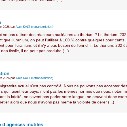
m
ier 2026
par
Alain KALT (retranscription)
 ne pas utiliser des réacteurs nucléaires au thorium ? Le thorium, 232
 que l’uranium, on peut l’utiliser à 100 % contre quelques pour cents
t pour l’uranium, et il n’y a pas besoin de l’enrichir. Le thorium, 232 é
t non fissile, il ne peut pas produire (...)
tion
ier 2026
par
Alain KALT (retranscription)
 migratoire actuel n’est pas contrôlé. Nous ne pouvons pas accepter de
rs qui fuient leur pays, n’ont pas les mêmes normes que nous, notamm
nt la laïcité, ne savent pas parler notre langue, ne peuvent donc exer
étier alors que nous n’avons pas même la volonté de gérer (...)
 d’agences inutiles