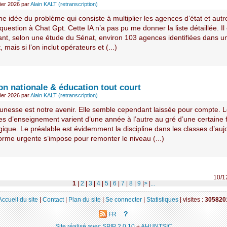
ier 2026
par
Alain KALT (retranscription)
e idée du problème qui consiste à multiplier les agences d’état et autre
question à Chat Gpt. Cette IA n’a pas pu me donner la liste détaillée. Il 
nt, selon une étude du Sénat, environ 103 agences identifiées dans u
, mais si l’on inclut opérateurs et (...)
on nationale & éducation tout court
ier 2026
par
Alain KALT (retranscription)
eunesse est notre avenir. Elle semble cependant laissée pour compte. 
s d’enseignement varient d’une année à l’autre au gré d’une certaine f
que. Le préalable est évidemment la discipline dans les classes d’aujo
orme urgente s’impose pour remonter le niveau (...)
10/1
1
|
2
|
3
|
4
|
5
|
6
|
7
|
8
|
9
|
>
|
...
Accueil du site
|
Contact
|
Plan du site
|
Se connecter
|
Statistiques
|
visites :
305820
?
FR
Site réalisé avec SPIP 2.0.10
+
AHUNTSIC