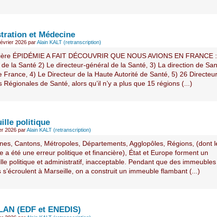
tration et Médecine
février 2026
par
Alain KALT (retranscription)
nière ÉPIDÉMIE A FAIT DÉCOUVRIR QUE NOUS AVIONS EN FRANCE : 
 de la Santé 2) Le directeur-général de la Santé, 3) La direction de Sa
 France, 4) Le Directeur de la Haute Autorité de Santé, 5) 26 Directeu
Régionales de Santé, alors qu’il n’y a plus que 15 régions (...)
uille politique
ier 2026
par
Alain KALT (retranscription)
s, Cantons, Métropoles, Départements, Agglopôles, Régions, (dont l
 a été une erreur politique et financière), État et Europe forment un
ille politique et administratif, inacceptable. Pendant que des immeubles
 s’écroulent à Marseille, on a construit un immeuble flambant (...)
ELAN (EDF et ENEDIS)