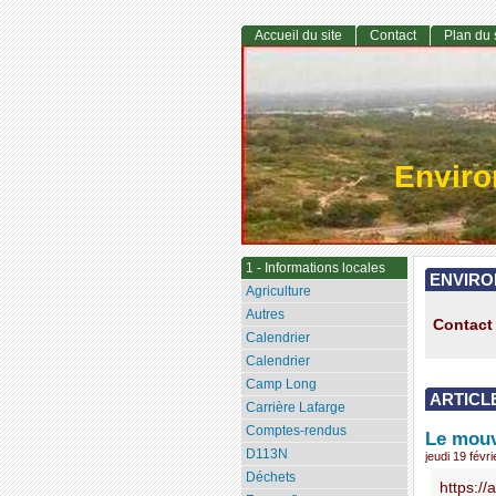
Accueil du site
Contact
Plan du 
Envir
1 - Informations locales
ENVIRO
Agriculture
Autres
Contact 
Calendrier
Calendrier
Camp Long
ARTICL
Carrière Lafarge
Comptes-rendus
Le mouv
D113N
jeudi 19 févr
Déchets
https:/