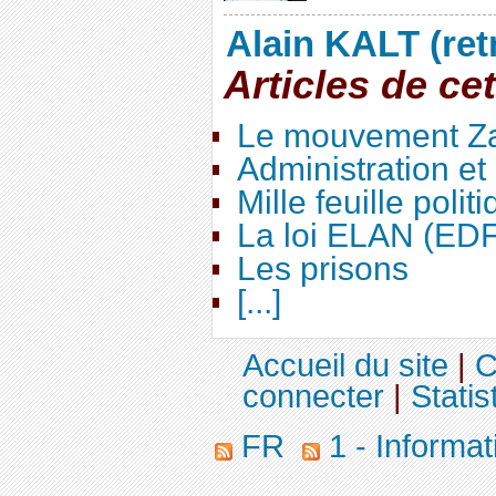
Alain KALT (ret
Articles de ce
Le mouvement Za
Administration e
Mille feuille polit
La loi ELAN (ED
Les prisons
[...]
Accueil du site
|
C
connecter
|
Statis
FR
1 - Informat