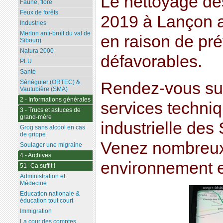
Le nettoyage de
Faune, flore
Feux de forêts
2019 à Lançon a 
Industries
Merlon anti-bruit du val de
en raison de pr
Sibourg
Natura 2000
défavorables.
PLU
Santé
Sénéguier (ORTEC) &
Rendez-vous sur
Vautubière (SMA)
2 - Informations générales
services techni
3 - Trucs et astuces de
grand-mère
industrielle des
Grog sans alcool en cas
de grippe
Venez nombreux,
Soulager une migraine
4 - Archives
environnement e
51- Ça suffit !
Administration et
Médecine
Education nationale &
éducation tout court
Immigration
La cour des comptes