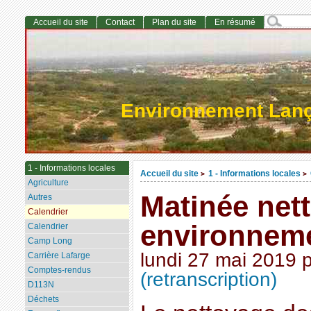
Accueil du site
Contact
Plan du site
En résumé
Environnement Lan
1 - Informations locales
Accueil du site
1 - Informations locales
>
>
Agriculture
Matinée net
Autres
Calendrier
environnem
Calendrier
Camp Long
lundi 27 mai 2019
Carrière Lafarge
Comptes-rendus
(retranscription)
D113N
Déchets