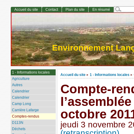
Accueil du site
Contact
Plan du site
En résumé
Environnement Lan
1 - Informations locales
Accueil du site
1 - Informations locales
>
>
Agriculture
Compte-ren
Autres
Calendrier
l’assemblée
Calendrier
Camp Long
octobre 201
Carrière Lafarge
Comptes-rendus
jeudi 3 novembre 
D113N
Déchets
(retranscription)