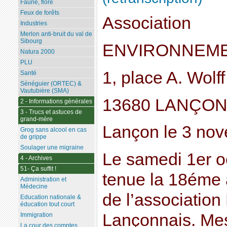
Faune, flore
Feux de forêts
Association
Industries
Merlon anti-bruit du val de
Sibourg
ENVIRONNEME
Natura 2000
PLU
1, place A. Wolff
Santé
Sénéguier (ORTEC) &
Vautubière (SMA)
13680 LANÇO
2 - Informations générales
3 - Trucs et astuces de
grand-mère
Lançon le 3 no
Grog sans alcool en cas
de grippe
Soulager une migraine
Le samedi 1er o
4 - Archives
51- Ça suffit !
tenue la 18éme
Administration et
Médecine
de l’associatio
Education nationale &
éducation tout court
Lançonnais. Mes
Immigration
La cour des comptes