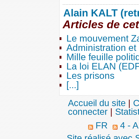
Alain KALT (ret
Articles de ce
Le mouvement Za
Administration e
Mille feuille polit
La loi ELAN (ED
Les prisons
[...]
Accueil du site
|
C
connecter
|
Statis
FR
4 - 
Site réalisé avec 