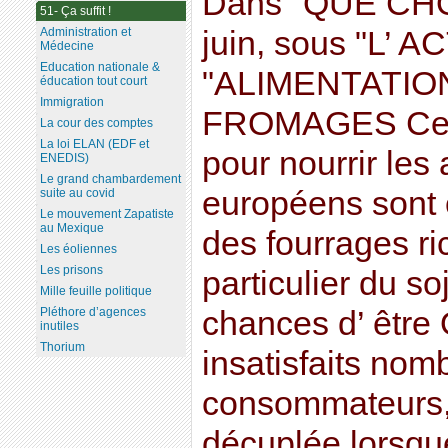
Dans "QUE CHO
51- Ça suffit !
Administration et
juin, sous "L’ A
Médecine
Education nationale &
"ALIMENTATIO
éducation tout court
Immigration
FROMAGES Ce n’
La cour des comptes
La loi ELAN (EDF et
pour nourrir les
ENEDIS)
Le grand chambardement
européens sont o
suite au covid
Le mouvement Zapatiste
au Mexique
des fourrages ri
Les éoliennes
Les prisons
particulier du so
Mille feuille politique
Pléthore d’agences
chances d’ être
inutiles
Thorium
insatisfaits nom
consommateurs, 
décuplée lorsque