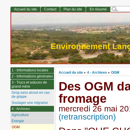
Accueil du site
Contact
Plan du site
En résumé
Environnement Lan
1 - Informations locales
Accueil du site
4 - Archives
OGM
>
>
2 - Informations générales
Des OGM da
3 - Trucs et astuces de
grand-mère
Grog sans alcool en cas
fromage
de grippe
Soulager une migraine
mercredi 26 mai 2
4 - Archives
(retranscription)
Agriculture
Energie
OGM