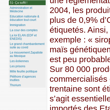
une réglementa
51- Ça suffit !
2004, les produi
Administration et
Médecine
Education nationale &
plus de 0,9% d’
éducation tout court
Immigration
étiquetés. Ainsi,
La cour des comptes
La loi ELAN (EDF et
exemple : « siro
ENEDIS)
Le grand chambardement
maïs génétiqueme
suite au covid
Le mouvement Zapatiste
au Mexique
est peu probable
Les éoliennes
Les prisons
Sur 80 000 produ
Mille feuille politique
commercialisés 
Pléthore d’agences
inutiles
Thorium
trentaine sont é
s’agit essentiel
importés des Eta