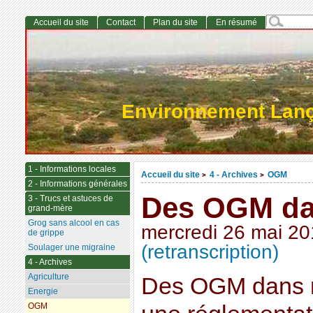
Accueil du site
Contact
Plan du site
En résumé
Environnement Lan
1 - Informations locales
Accueil du site
4 - Archives
OGM
>
>
2 - Informations générales
Des OGM dan
3 - Trucs et astuces de
grand-mère
Grog sans alcool en cas
mercredi 26 mai 2
de grippe
(retranscription)
Soulager une migraine
4 - Archives
Agriculture
Des OGM dans n
Energie
OGM