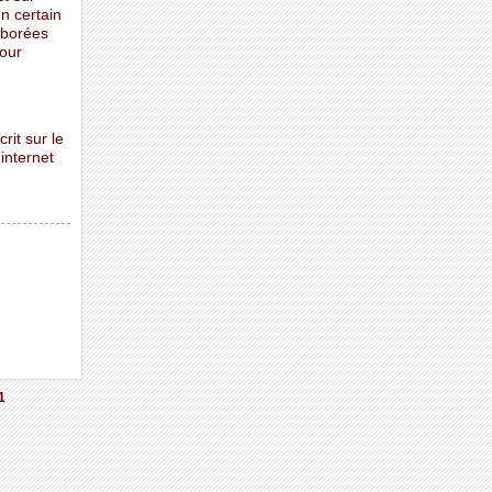
n certain
aborées
pour
rit sur le
 internet
1