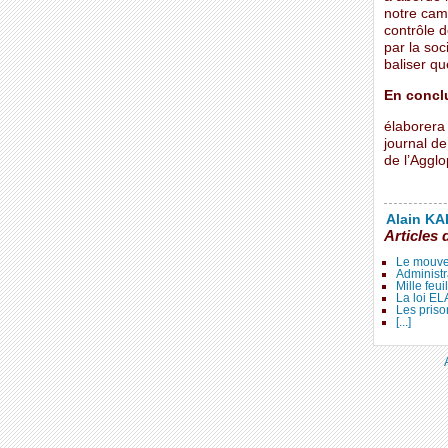
notre cam
contrôle 
par la soc
baliser q
En concl
élaborera 
journal de
de l’Agglo
Alain KAL
Articles 
Le mouve
Administr
Mille feui
La loi E
Les priso
[...]