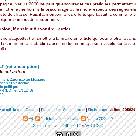
pagne. Natura 2000 ne peut qu’encourager ces pratiques permettant u
de notre faune hormis le braconnage ou les non-respects des règles él
iété de chasse. Puis il a mentionné les efforts que faisait la commune 
uelques sentiers de randonnées.
usion, Monsieur Alexandre Lautier
une plaquette, transmettra à la mairie un article qui pourra être retransc
 la commune et il établira aussi un document qui sera visible sur le site
pôle.
T (retranscription)
de cet auteur
ment Zapatiste au Mexique
ation et Médecine
lle politique
LAN (EDF et ENEDIS)
ns
Accueil du site
|
Contact
|
Plan du site
|
Se connecter
|
Statistiques
|
visites :
305820
?
FR
1 - Informations locales
Natura 2000
Site réalisé avec SPIP 2.0.10
+
AHUNTSIC