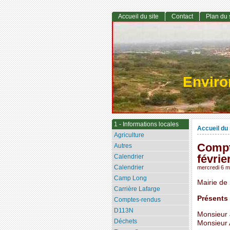
Accueil du site
Contact
Plan du 
Envir
1 - Informations locales
Accueil du 
Agriculture
Compt
Autres
févrie
Calendrier
Calendrier
mercredi 6 
Camp Long
Mairie de
Carrière Lafarge
Présents 
Comptes-rendus
D113N
Monsieur 
Déchets
Monsieur 