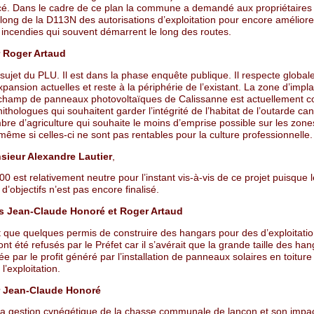
cé. Dans le cadre de ce plan la commune a demandé aux propriétaires 
 long de la D113N des autorisations d’exploitation pour encore améliorer
 incendies qui souvent démarrent le long des routes.
 Roger Artaud
sujet du PLU. Il est dans la phase enquête publique. Il respecte global
pansion actuelles et reste à la périphérie de l’existant. La zone d’impl
 champ de panneaux photovoltaïques de Calissanne est actuellement c
nithologues qui souhaitent garder l’intégrité de l’habitat de l’outarde ca
bre d’agriculture qui souhaite le moins d’emprise possible sur les zone
même si celles-ci ne sont pas rentables pour la culture professionnelle.
sieur Alexandre Lautier
,
0 est relativement neutre pour l’instant vis-à-vis de ce projet puisque l
’objectifs n’est pas encore finalisé.
s Jean-Claude Honoré et Roger Artaud
t que quelques permis de construire des hangars pour des d’exploitati
ont été refusés par le Préfet car il s’avérait que la grande taille des han
fiée par le profit généré par l’installation de panneaux solaires en toitur
e l’exploitation.
 Jean-Claude Honoré
la gestion cynégétique de la chasse communale de lançon et son impac