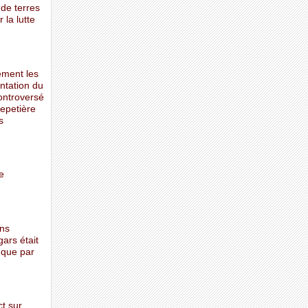
de terres
 la lutte
ement les
antation du
ontroversé
nepetière
s
e
ons
gars était
e que par
t sur