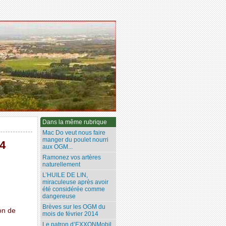
Dans la même rubrique
Mac Do veut nous faire
manger du poulet nourri
4
aux OGM...
Ramonez vos artères
naturellement
L’HUILE DE LIN,
miraculeuse après avoir
été considérée comme
dangereuse
Brèves sur les OGM du
on de
mois de février 2014
Le patron d’EXXONMobil