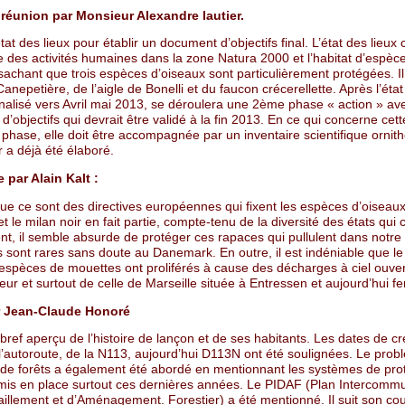
 réunion par Monsieur Alexandre lautier.
tat des lieux pour établir un document d’objectifs final. L’état des lieux
e des activités humaines dans la zone Natura 2000 et l’habitat d’espèc
achant que trois espèces d’oiseaux sont particulièrement protégées. Il 
Canepetière, de l’aigle de Bonelli et du faucon crécerellette. Après l’état
inalisé vers Avril mai 2013, se déroulera une 2ème phase « action » av
’objectifs qui devrait être validé à la fin 2013. En ce qui concerne cett
hase, elle doit être accompagnée par un inventaire scientifique ornith
 a déjà été élaboré.
par Alain Kalt :
ue ce sont des directives européennes qui fixent les espèces d’oiseaux
et le milan noir en fait partie, compte-tenu de la diversité des états qu
nt, il semble absurde de protéger ces rapaces qui pullulent dans notre
ls sont rares sans doute au Danemark. En outre, il est indéniable que le
espèces de mouettes ont proliférés à cause des décharges à ciel ouve
eur et surtout de celle de Marseille située à Entressen et aujourd’hui f
 Jean-Claude Honoré
ref aperçu de l’histoire de lançon et de ses habitants. Les dates de cr
 l’autoroute, de la N113, aujourd’hui D113N ont été soulignées. Le pro
 de forêts a également été abordé en mentionnant les systèmes de pro
 mis en place surtout ces dernières années. Le PIDAF (Plan Intercommu
illement et d’Aménagement. Forestier) a été mentionné. Il suit son cou