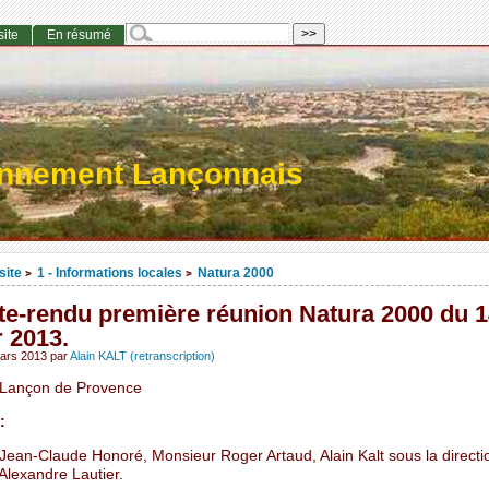
site
En résumé
onnement Lançonnais
site
1 - Informations locales
Natura 2000
>
>
e-rendu première réunion Natura 2000 du 1
r 2013.
mars 2013
par
Alain KALT (retranscription)
 Lançon de Provence
:
Jean-Claude Honoré, Monsieur Roger Artaud, Alain Kalt sous la directi
Alexandre Lautier.