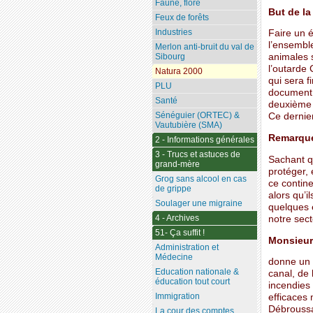
Faune, flore
But de la
Feux de forêts
Industries
Faire un é
l’ensembl
Merlon anti-bruit du val de
Sibourg
animales s
l’outarde 
Natura 2000
qui sera f
PLU
document d
Santé
deuxième p
Sénéguier (ORTEC) &
Ce dernier
Vautubière (SMA)
Remarque 
2 - Informations générales
3 - Trucs et astuces de
Sachant q
grand-mère
protéger, 
Grog sans alcool en cas
ce contine
de grippe
alors qu’i
Soulager une migraine
quelques 
4 - Archives
notre sect
51- Ça suffit !
Monsieur
Administration et
Médecine
donne un b
Education nationale &
canal, de
éducation tout court
incendies
Immigration
efficaces
Débroussa
La cour des comptes