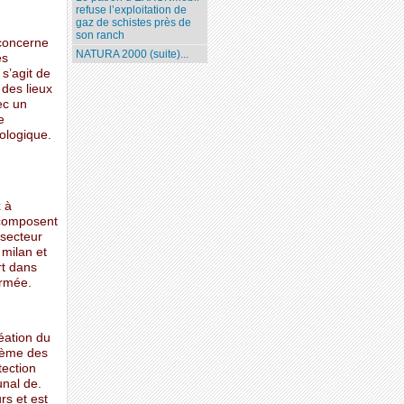
refuse l’exploitation de
gaz de schistes près de
son ranch
 concerne
NATURA 2000 (suite)...
es
s’agit de
 des lieux
ec un
e
ologique.
 à
i composent
 secteur
 milan et
rt dans
ermée.
éation du
blème des
tection
nal de.
rs et est