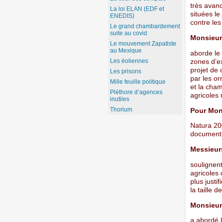
très avan
La loi ELAN (EDF et
situées le
ENEDIS)
contre les
Le grand chambardement
suite au covid
Monsieur
Le mouvement Zapatiste
au Mexique
aborde le 
Les éoliennes
zones d’ex
projet de
Les prisons
par les or
Mille feuille politique
et la cham
Pléthore d’agences
agricoles 
inutiles
Thorium
Pour Mon
Natura 200
document d
Messieur
soulignen
agricoles 
plus justi
la taille d
Monsieur
a abordé 