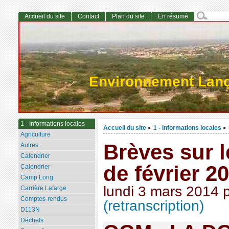
Accueil du site
Contact
Plan du site
En résumé
Environnement Lan
1 - Informations locales
Accueil du site
1 - Informations locales
>
>
Agriculture
Brèves sur 
Autres
Calendrier
de février 2
Calendrier
Camp Long
lundi 3 mars 2014
Carrière Lafarge
Comptes-rendus
(retranscription)
D113N
Déchets