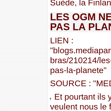
Suède, la Finland
LES OGM N
PAS LA PLA
LIEN :
"blogs.mediapart.
bras/210214/les
pas-la-planete"
SOURCE : "ME
Et pourtant ils y
veulent nous le f