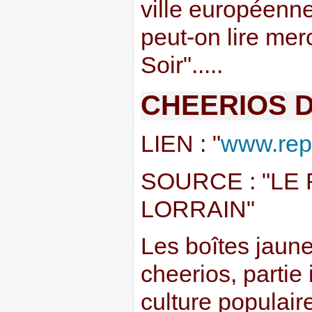
ville européenn
peut-on lire mer
Soir".....
CHEERIOS 
LIEN : "
www.repub
SOURCE : "LE
LORRAIN"
Les boîtes jaun
cheerios, partie 
culture populair