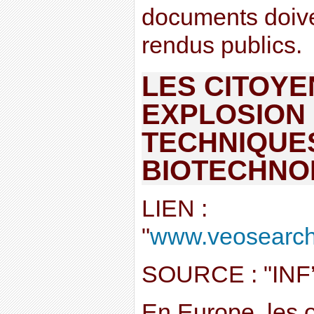
documents doive
rendus publics.
LES CITOYEN
EXPLOSION
TECHNIQUE
BIOTECHNO
LIEN :
"
www.veosearch.c
SOURCE : "IN
En Europe, les 