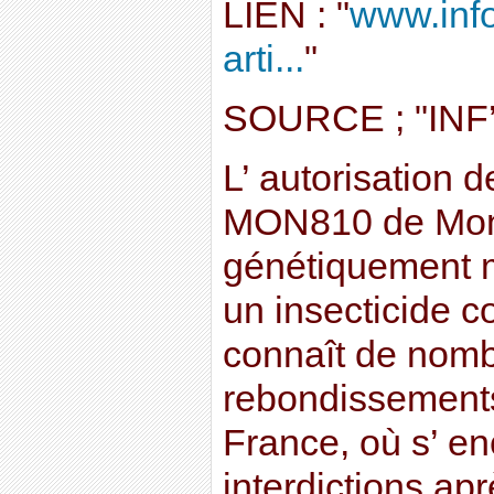
LIEN : "
www.info
arti...
"
SOURCE ; "IN
L’ autorisation d
MON810 de Mon
génétiquement m
un insecticide co
connaît de nom
rebondissement
France, où s’ en
interdictions ap