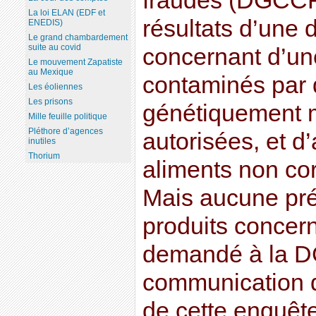
fraudes (DGCCR
La loi ELAN (EDF et
résultats d’une
ENEDIS)
Le grand chambardement
suite au covid
concernant d’un
Le mouvement Zapatiste
au Mexique
contaminés par 
Les éoliennes
Les prisons
génétiquement 
Mille feuille politique
Pléthore d’agences
autorisées, et d’
inutiles
Thorium
aliments non co
Mais aucune pré
produits concer
demandé à la D
communication de
de cette enquête