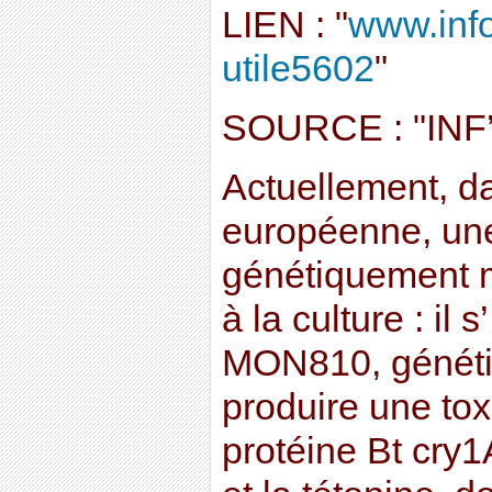
LIEN : "
www.info
utile5602
"
SOURCE : "IN
Actuellement, da
européenne, une
génétiquement m
à la culture : il 
MON810, généti
produire une tox
protéine Bt cry1A