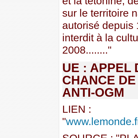
et la tétonine, 
sur le territoire
autorisé depuis 
interdit à la cul
2008........"
UE : APPEL
CHANCE DE
ANTI-OGM
LIEN :
"
www.lemonde.fr/