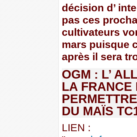
décision d’ int
pas ces prochai
cultivateurs v
mars puisque c’
après il sera tr
OGM : L’ A
LA FRANCE 
PERMETTRE
DU MAÏS TC
LIEN :