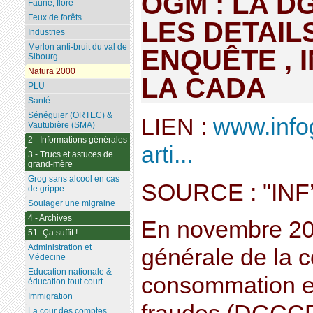
OGM : LA D
Faune, flore
Feux de forêts
LES DETAILS
Industries
Merlon anti-bruit du val de
ENQUÊTE , 
Sibourg
Natura 2000
LA CADA
PLU
Santé
Sénéguier (ORTEC) &
LIEN :
www.info
Vautubière (SMA)
2 - Informations générales
arti...
3 - Trucs et astuces de
grand-mère
Grog sans alcool en cas
SOURCE : "IN
de grippe
Soulager une migraine
4 - Archives
En novembre 200
51- Ça suffit !
Administration et
générale de la c
Médecine
Education nationale &
consommation et
éducation tout court
Immigration
La cour des comptes