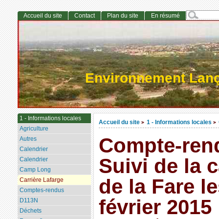
Accueil du site
Contact
Plan du site
En résumé
Environnement Lan
1 - Informations locales
Accueil du site
1 - Informations locales
>
>
Agriculture
Compte-ren
Autres
Calendrier
Suivi de la 
Calendrier
Camp Long
de la Fare l
Carrière Lafarge
Comptes-rendus
février 2015
D113N
Déchets