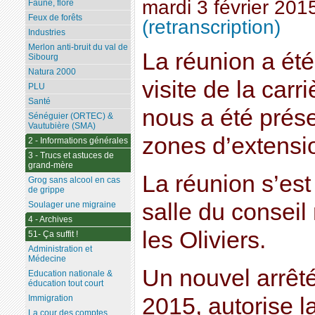
mardi 3 février 201
Faune, flore
Feux de forêts
(retranscription)
Industries
Merlon anti-bruit du val de
La réunion a été
Sibourg
Natura 2000
visite de la carri
PLU
Santé
nous a été prése
Sénéguier (ORTEC) &
Vautubière (SMA)
zones d’extensio
2 - Informations générales
3 - Trucs et astuces de
grand-mère
La réunion s’est
Grog sans alcool en cas
de grippe
salle du conseil
Soulager une migraine
4 - Archives
les Oliviers.
51- Ça suffit !
Administration et
Médecine
Un nouvel arrêté
Education nationale &
éducation tout court
2015, autorise l
Immigration
La cour des comptes