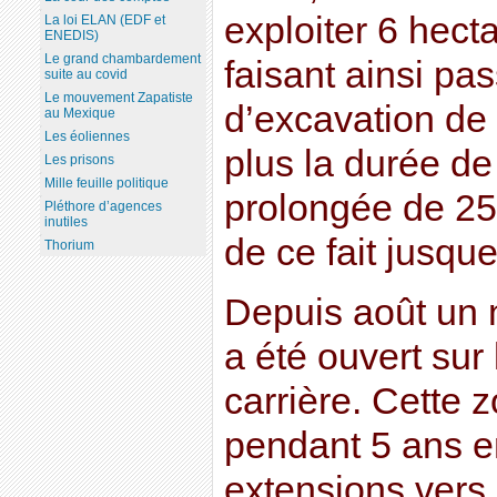
exploiter 6 hect
La loi ELAN (EDF et
ENEDIS)
Le grand chambardement
faisant ainsi pa
suite au covid
Le mouvement Zapatiste
d’excavation de
au Mexique
Les éoliennes
plus la durée de 
Les prisons
Mille feuille politique
prolongée de 25
Pléthore d’agences
inutiles
de ce fait jusqu
Thorium
Depuis août un n
a été ouvert sur 
carrière. Cette 
pendant 5 ans e
extensions vers l