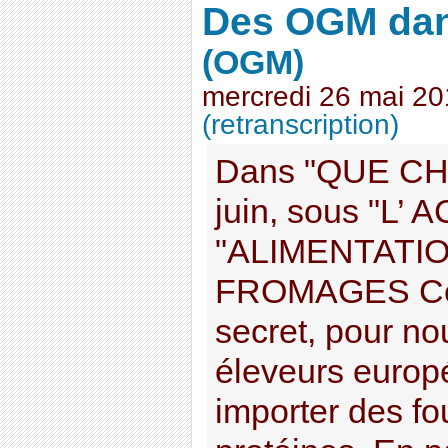
Des OGM dan
(OGM)
mercredi 26 mai 2
(retranscription)
Dans "QUE CHO
juin, sous "L’ 
"ALIMENTATI
FROMAGES Ce n
secret, pour nou
éleveurs europé
importer des fo