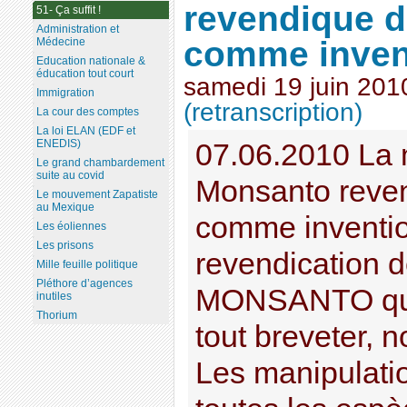
revendique d
51- Ça suffit !
Administration et
comme inven
Médecine
Education nationale &
éducation tout court
samedi 19 juin 201
Immigration
(retranscription)
La cour des comptes
La loi ELAN (EDF et
ENEDIS)
07.06.2010 La 
Le grand chambardement
suite au covid
Monsanto reven
Le mouvement Zapatiste
au Mexique
comme inventi
Les éoliennes
Les prisons
revendication d
Mille feuille politique
Pléthore d’agences
MONSANTO qui 
inutiles
Thorium
tout breveter, 
Les manipulati