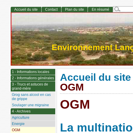
Accueil du site
Contact
Plan du site
En résumé
Environnement Lan
1 - Informations locales
Accueil du site
2 - Informations générales
OGM
3 - Trucs et astuces de
grand-mère
Grog sans alcool en cas
de grippe
OGM
Soulager une migraine
4 - Archives
Agriculture
La multinati
Energie
OGM