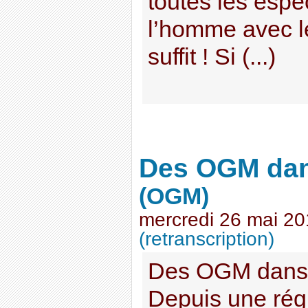
toutes les espè
l’homme avec le
suffit ! Si (...)
Des OGM dan
(OGM)
mercredi 26 mai 2
(retranscription)
Des OGM dans 
Depuis une rég