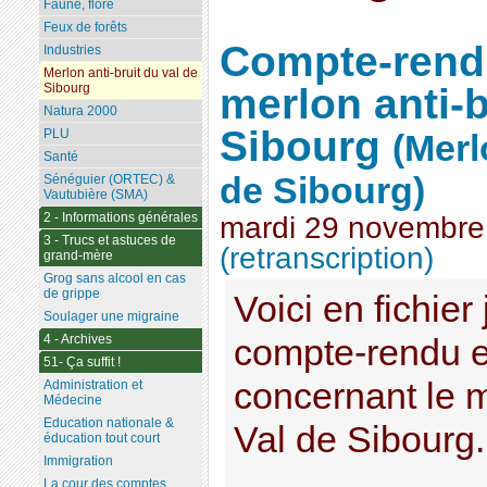
Faune, flore
Feux de forêts
Compte-rend
Industries
Merlon anti-bruit du val de
merlon anti-b
Sibourg
Natura 2000
Sibourg
PLU
(Merl
Santé
de Sibourg)
Sénéguier (ORTEC) &
Vautubière (SMA)
2 - Informations générales
mardi 29 novembre
3 - Trucs et astuces de
(retranscription)
grand-mère
Grog sans alcool en cas
de grippe
Voici en fichier 
Soulager une migraine
4 - Archives
compte-rendu e
51- Ça suffit !
concernant le m
Administration et
Médecine
Education nationale &
Val de Sibourg
éducation tout court
Immigration
La cour des comptes