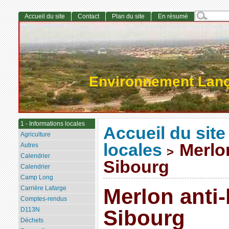
Accueil du site
Contact
Plan du site
En résumé
Environnement Lan
1 - Informations locales
Accueil du site
Agriculture
locales
Merlon
Autres
>
Calendrier
Sibourg
Calendrier
Camp Long
Carrière Lafarge
Merlon anti-
Comptes-rendus
D113N
Sibourg
Déchets