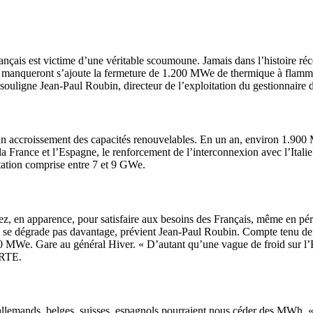
rançais est victime d’une véritable scoumoune. Jamais dans l’histoire réce
anqueront s’ajoute la fermeture de 1.200 MWe de thermique à flamme. L
souligne Jean-Paul Roubin, directeur de l’exploitation du gestionnaire de
un accroissement des capacités renouvelables. En un an, environ 1.900 
la France et l’Espagne, le renforcement de l’interconnexion avec l’Italie e
ation comprise entre 7 et 9 GWe.
en apparence, pour satisfaire aux besoins des Français, même en pério
 se dégrade pas davantage, prévient Jean-Paul Roubin. Compte tenu de l
00 MWe. Gare au général Hiver. « D’autant qu’une vague de froid sur l’
e RTE.
, allemands, belges, suisses, espagnols pourraient nous céder des MWh. « 