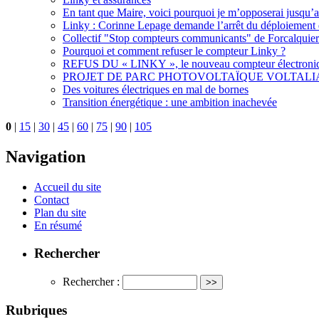
En tant que Maire, voici pourquoi je m’opposerai jusqu
Linky : Corinne Lepage demande l’arrêt du déploiement 
Collectif "Stop compteurs communicants" de Forcalquier
Pourquoi et comment refuser le compteur Linky ?
REFUS DU « LINKY », le nouveau compteur électron
PROJET DE PARC PHOTOVOLTAÏQUE VOLTALIA
Des voitures électriques en mal de bornes
Transition énergétique : une ambition inachevée
0
|
15
|
30
|
45
|
60
|
75
|
90
|
105
Navigation
Accueil du site
Contact
Plan du site
En résumé
Rechercher
Rechercher :
Rubriques