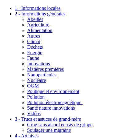
1 - Informations locales
2 - Informations générales
Abeilles
Agriculture.
Alimentation
Autres
Climat
Déchets
Energie
Faune
Innovations
Matières premières
Nanoparticules.
Nucléaire
OGM
Politique et environnement
Pollution
Pollution électromagnétique.
Santé nature innovations
Vidéos
3 - Trucs et astuces de grand-mère
Grog sans alcool en cas de grippe
Soulager une migraine
4 - Archives