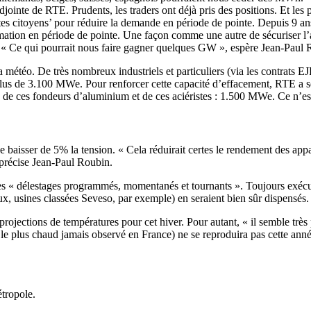
ointe de RTE. Prudents, les traders ont déjà pris des positions. Et les pri
es citoyens’ pour réduire la demande en période de pointe. Depuis 9 
mmation en période de pointe. Une façon comme une autre de sécuriser l
« Ce qui pourrait nous faire gagner quelques GW », espère Jean-Paul 
météo. De très nombreux industriels et particuliers (via les contrats E
plus de 3.100 MWe. Pour renforcer cette capacité d’effacement, RTE a s
n de ces fondeurs d’aluminium et de ces aciéristes : 1.500 MWe. Ce n’est
 baisser de 5% la tension. « Cela réduirait certes le rendement des appa
 précise Jean-Paul Roubin.
 à des « délestages programmés, momentanés et tournants ». Toujours exéc
x, usines classées Seveso, par exemple) en seraient bien sûr dispensés.
ojections de températures pour cet hiver. Pour autant, « il semble trè
plus chaud jamais observé en France) ne se reproduira pas cette année »
tropole.