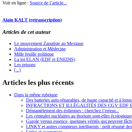
Voir en ligne :
Source de l’article...
Alain KALT (retranscription)
Articles de cet auteur
Le mouvement Zapatiste au Mexique
Administration et Médecine
Mille feuille politique
La loi ELAN (EDF et ENEDIS)
Les prisons
[...]
Articles les plus récents
Dans la même rubrique
Des batteries auto-réparables, de haute capacité et à long
INFRACTIONS ET ILLÉGALITÉS DES CGV EDF
Démantèlement des éoliennes : cherchez l’erreur...
Les centrales nucléaires au thorium sont-elles écologique
Gazole versus essence, quelques vérités qui peuvent fâch
LINKY et autres compteurs intelligents : petit résumé des
Linky et assurances