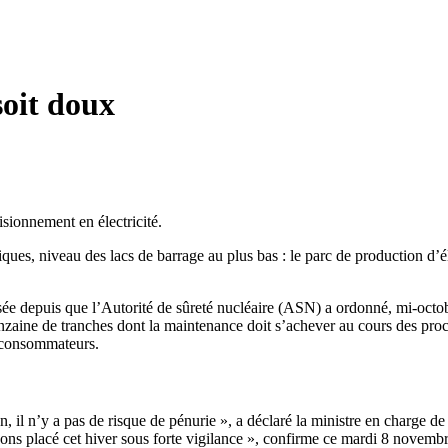
soit doux
sionnement en électricité.
ues, niveau des lacs de barrage au plus bas : le parc de production d’él
posée depuis que l’Autorité de sûreté nucléaire (ASN) a ordonné, mi-octob
inzaine de tranches dont la maintenance doit s’achever au cours des proc
s consommateurs.
 il n’y a pas de risque de pénurie », a déclaré la ministre en charge de 
avons placé cet hiver sous forte vigilance », confirme ce mardi 8 novemb