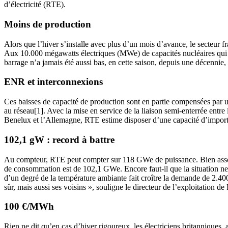
d’électricité (RTE).
Moins de production
Alors que l’hiver s’installe avec plus d’un mois d’avance, le secteur f
Aux 10.000 mégawatts électriques (MWe) de capacités nucléaires qui m
barrage n’a jamais été aussi bas, en cette saison, depuis une décennie, 
ENR et interconnexions
Ces baisses de capacité de production sont en partie compensées par 
au réseau[1]. Avec la mise en service de la liaison semi-enterrée entre 
Benelux et l’Allemagne, RTE estime disposer d’une capacité d’import
102,1 gW : record à battre
Au compteur, RTE peut compter sur 118 GWe de puissance. Bien assez, 
de consommation est de 102,1 GWe. Encore faut-il que la situation ne
d’un degré de la température ambiante fait croître la demande de 2.4
sûr, mais aussi ses voisins », souligne le directeur de l’exploitation d
100 €/MWh
Rien ne dit qu’en cas d’hiver rigoureux, les électriciens britanniques