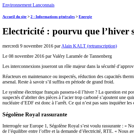
Environnement Lançonnais
Accueil du site
>
2 - Informations générales
>
Energie
Electricité : pourvu que l’hiver 
mercredi 9 novembre 2016
par
Alain KALT (retranscription)
Le 08 novembre 2016 par Valéry Laramée de Tannenberg
Les interconnexions joueront un rôle majeur dans la sécurité d’approvi
Réacteurs en maintenance ou inspectés, réduction des capacités thermiq
arsenal. Reste à savoir s’il suffira en période de grand froid.
Le système électrique français passera-t-il l’hiver ? La question est 
suspectés d’abriter des pièces à l’acier trop carboné s’ajoutent une qu
nucléaire d’EDF est donc à l’arrêt. Ce qui n’est pas sans inquiéter le
Ségolène Royal rassurante
Interrogée sur Europe 1, Ségolène Royal s’est voulu rassurante : « Non,
de l’équilibre entre l’offre et la demande d’électricité, RTE. « Nous 