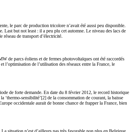
nte, le parc de production tricolore n’avait été aussi peu disponible.
ast but not least : il a peu plu cet automne. Le niveau des lacs de
 réseau de transport d’électricité.
MW de parcs éoliens et de fermes photovoltaïques ont été raccordés
t l’optimisation de l’utilisation des réseaux entre la France, le
de de forte demande. En date du 8 février 2012, le record historique
a ‘thermo-sensibilité’[2] de la consommation de courant, la baisse
Europe occidentale aurait de bonne chance de frapper la France, bien
La situation n’est d’ailleurs pas très favorable non plus en Belgique