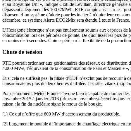
et au Royaume-Uni », indique Clotilde Levillain, directrice générale adj
dépassent allègrement les 100 €/MWh. RTE compte aussi sur les ‘gest
disposent d’un système d’alerte pour les inciter à réduire leur conso
décembre, ce système Alerte ECO2Mix sera étendu à toute la France. 
L’Hexagone électrique n’est pas entièrement soumis aux caprices de la 
consommation lors des périodes de pointe. De quoi lisser les pics de 
en moins de 5 secondes. Gain espéré par la flexibilité de la productio
Chute de tension
RTE pourrait ordonner aux gestionnaires des réseaux de distribution de
4.000 MWe, l’équivalent de la consommation de Paris et Marseille »,
Et si cela ne suffisait pas, la filiale d’EDF n’exclut pas de recourir
consommateurs plus de deux heures d’affilée. Les sites vitaux (hôpitau
Pour le moment, Météo France s’avoue bien incapable de donner des pr
novembre 2015 à janvier 2016 (trimestre novembre-décembre-janvier le 
raison : la fin du nucléaire signe le retour de la bougie.
[1] Ce qui n’offre que 600 MW d’accroissement du productible.
[2] Largement imputable à l’importance du chauffage électrique en mé