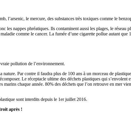
mb, l’arsenic, le mercure, des substances très toxiques comme le benzop
donc les nappes phréatiques. Ils contaminent aussi les plages, le réseau p
de maladie comme le cancer. La fumée d’une cigarette pollue autant que 1
 vraie pollution de l’environnement.
a nature. Par contre il faudra plus de 100 ans à un morceau de plastiq
décomposer. Le réceptacle ultime des déchets plastiques qui s’envolent e
s marins chaque année. 80% des déchets que l’on retrouve en mer viennen
stique sont interdits depuis le 1er juillet 2016.
roit après !