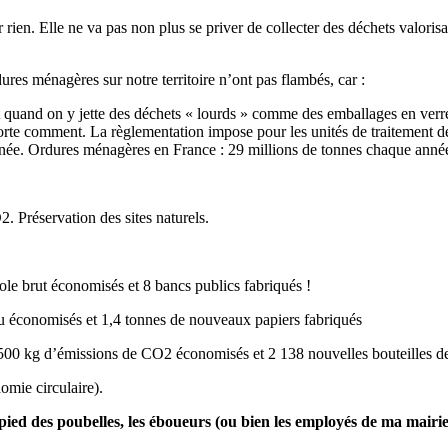
ur rien. Elle ne va pas non plus se priver de collecter des déchets valor
ures ménagères sur notre territoire n’ont pas flambés, car :
 quand on y jette des déchets « lourds » comme des emballages en verre (
mporte comment. La règlementation impose pour les unités de traitement d
e année. Ordures ménagères en France : 29 millions de tonnes chaque an
 Préservation des sites naturels.
ole brut économisés et 8 bancs publics fabriqués !
au économisés et 1,4 tonnes de nouveaux papiers fabriqués
 500 kg d’émissions de CO2 économisés et 2 138 nouvelles bouteilles de
omie circulaire).
 pied des poubelles, les éboueurs (ou bien les employés de ma mairi