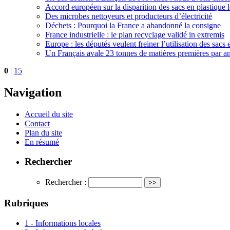
Accord européen sur la disparition des sacs en plastique 
Des microbes nettoyeurs et producteurs d’électricité
Déchets : Pourquoi la France a abandonné la consigne
France industrielle : le plan recyclage validé in extremis
Europe : les députés veulent freiner l’utilisation des sacs 
Un Français avale 23 tonnes de matières premières par a
0
|
15
Navigation
Accueil du site
Contact
Plan du site
En résumé
Rechercher
Rechercher :
Rubriques
1 - Informations locales