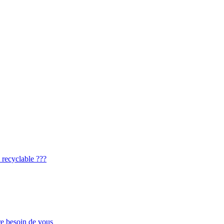
 recyclable ???
re besoin de vous