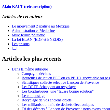
Alain KALT (retranscription)
Articles de cet auteur
Le mouvement Zapatiste au Mexique
Administration et Médecine
Mille feuille politique
La loi ELAN (EDF et ENEDIS)
Les prisons
[...]
Articles les plus récents
Dans la même rubrique
Campagne déchets
Bouteilles de lait en PET ou en PEHD, recyclable ou pas
Statistiques collecte sélective Lançon de Provence
Les DEEE échappent au recyclage
Les bioplastiques, une "fausse bonne solution"
Le compostage
Recyclage de vos anciens objets
Les milliards du trafic de déchets électroniques
Tri des déchets à Lançon de Provence : nous avons enco