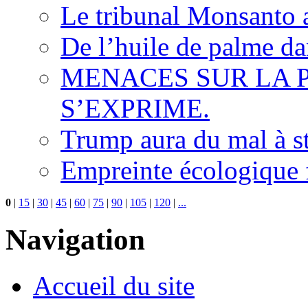
Le tribunal Monsanto 
De l’huile de palme dan
MENACES SUR LA P
S’EXPRIME.
Trump aura du mal à s
Empreinte écologique f
0
|
15
|
30
|
45
|
60
|
75
|
90
|
105
|
120
|
...
Navigation
Accueil du site