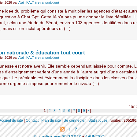
ier 2026
par
Alain KALT (retranscription)
e idée du problème qui consiste à multiplier les agences d’état et autre
question à Chat Gpt. Cette IA n’a pas pu me donner la liste détaillée. Il 
nt, selon une étude du Sénat, environ 103 agences identifiées dans u
, mais si l’on inclut opérateurs et (...)
on nationale & éducation tout court
ier 2026
par
Alain KALT (retranscription)
eunesse est notre avenir. Elle semble cependant laissée pour compte. 
s d’enseignement varient d’une année à l’autre au gré d’une certaine f
que. Le préalable est évidemment la discipline dans les classes d’aujo
orme urgente s’impose pour remonter le niveau (...)
10/1
1
|
2
|
3
|
4
|
5
|
6
|
7
|
8
|
9
|
>
|
...
Accueil du site
|
Contact
|
Plan du site
|
Se connecter
|
Statistiques
|
visites :
305190
?
FR
Site réalisé avec SPIP 2.0.10
+
AHUNTSIC