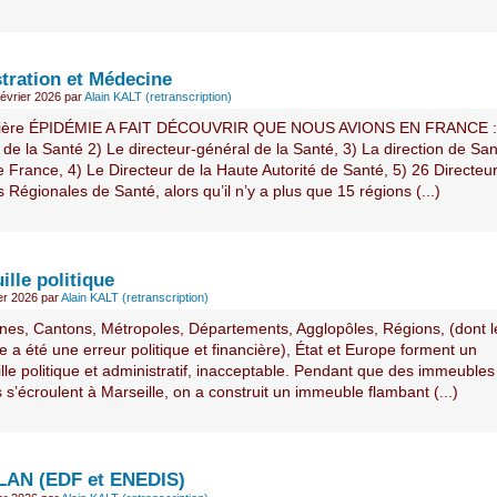
tration et Médecine
février 2026
par
Alain KALT (retranscription)
nière ÉPIDÉMIE A FAIT DÉCOUVRIR QUE NOUS AVIONS EN FRANCE : 
 de la Santé 2) Le directeur-général de la Santé, 3) La direction de Sa
 France, 4) Le Directeur de la Haute Autorité de Santé, 5) 26 Directeu
Régionales de Santé, alors qu’il n’y a plus que 15 régions (...)
uille politique
ier 2026
par
Alain KALT (retranscription)
s, Cantons, Métropoles, Départements, Agglopôles, Régions, (dont l
 a été une erreur politique et financière), État et Europe forment un
ille politique et administratif, inacceptable. Pendant que des immeubles
 s’écroulent à Marseille, on a construit un immeuble flambant (...)
ELAN (EDF et ENEDIS)