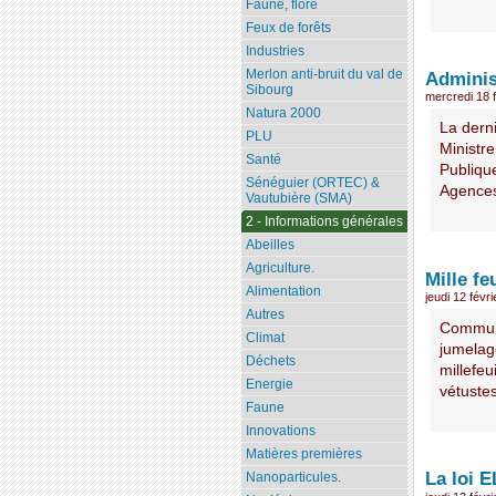
Faune, flore
Feux de forêts
Industries
Merlon anti-bruit du val de
Adminis
Sibourg
mercredi 18 
Natura 2000
La der
PLU
Ministre
Santé
Publique
Sénéguier (ORTEC) &
Agences 
Vautubière (SMA)
2 - Informations générales
Abeilles
Agriculture.
Mille fe
Alimentation
jeudi 12 févr
Autres
Commune
Climat
jumelage
Déchets
millefeu
Energie
vétustes
Faune
Innovations
Matières premières
La loi 
Nanoparticules.