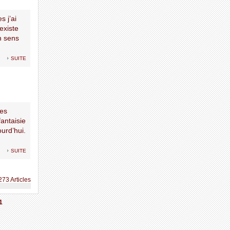
s j’ai
existe
n sens
suite
Les
antaisie
urd’hui.
suite
273 Articles
1