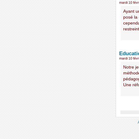
mardi 10 févr
Ayant un
posé la 
cependa
restreint
Educati
mardi 10 févr
Notre j
méthode
pédagogi
Une réf