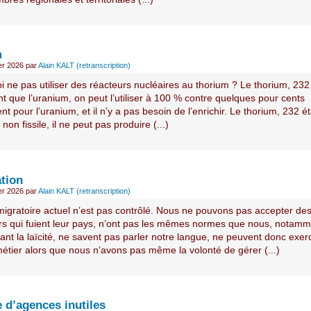
m
ier 2026
par
Alain KALT (retranscription)
 ne pas utiliser des réacteurs nucléaires au thorium ? Le thorium, 232
 que l’uranium, on peut l’utiliser à 100 % contre quelques pour cents
t pour l’uranium, et il n’y a pas besoin de l’enrichir. Le thorium, 232 é
t non fissile, il ne peut pas produire (...)
tion
ier 2026
par
Alain KALT (retranscription)
 migratoire actuel n’est pas contrôlé. Nous ne pouvons pas accepter de
rs qui fuient leur pays, n’ont pas les mêmes normes que nous, notamm
nt la laïcité, ne savent pas parler notre langue, ne peuvent donc exer
étier alors que nous n’avons pas même la volonté de gérer (...)
 d’agences inutiles