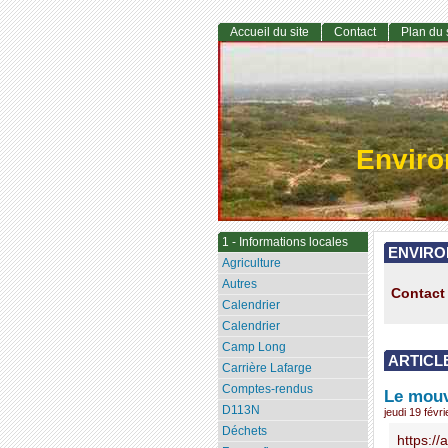
Accueil du site
Contact
Plan du 
Envir
1 - Informations locales
ENVIRO
Agriculture
Autres
Contact 
Calendrier
Calendrier
Camp Long
ARTICL
Carrière Lafarge
Comptes-rendus
Le mouv
D113N
jeudi 19 févr
Déchets
https:/