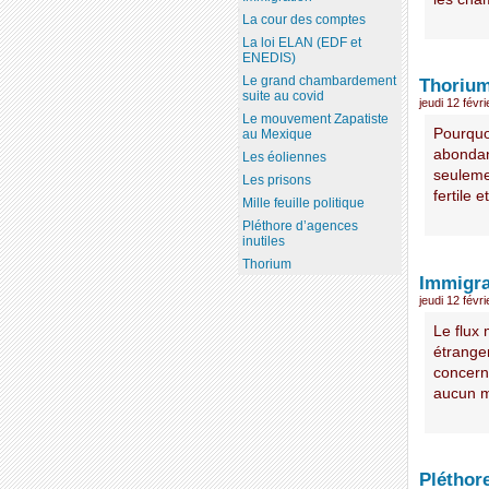
La cour des comptes
La loi ELAN (EDF et
ENEDIS)
Le grand chambardement
Thoriu
suite au covid
jeudi 12 févr
Le mouvement Zapatiste
Pourquoi
au Mexique
abondant
Les éoliennes
seulemen
Les prisons
fertile e
Mille feuille politique
Pléthore d’agences
inutiles
Thorium
Immigra
jeudi 12 févr
Le flux
étrange
concerna
aucun m
Pléthore