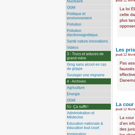
jeudi 12 févr
Nucléaire
OGM
La loi 
Politique et
cette d
environnement
plus tar
Pollution
opposent
Pollution
électromagnétique.
Santé nature innovations
Vidéos
Les pri
3 - Trucs et astuces de
jeudi 12 févr
grand-mère
Pas ass
Grog sans alcool en cas
faussés
de grippe
effecti
Soulager une migraine
Danemark
4 - Archives
Agriculture
Energie
OGM
La cour
51- Ça suffit !
jeudi 12 févr
Administration et
Médecine
La cour
d’en inf
Education nationale &
éducation tout court
des jur
Immigration
les cham