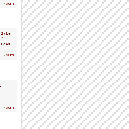
suite
1) Le
nté
rs des
suite
e
suite