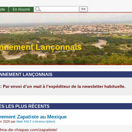
site
En résumé
onnement Lançonnais
NNEMENT LANÇONNAIS
: Par envoi d’un mail à l’expéditeur de la newsletter habituelle.
ES LES PLUS RÉCENTS
ement Zapatiste au Mexique
ier 2026
par
Alain KALT (retranscription)
/alma-de-chiapas.com/zapatiste/