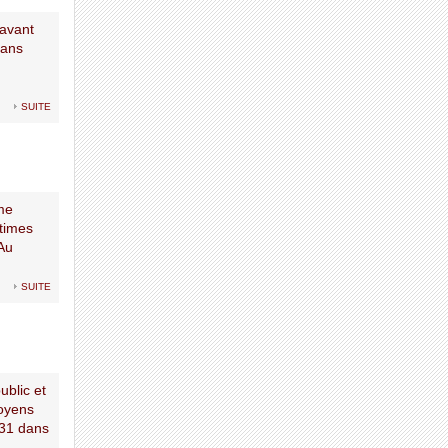
 avant
 ans
suite
me
ctimes
 Au
suite
ublic et
moyens
031 dans