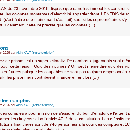
ier 2026
par
Alain KALT (retranscription)
ELAN du 23 novembre 2018 dispose que dans les immeubles construits
ate, les colonnes montantes d’électricité appartiendront à ENEDIS deux
d, (c’est à dire que maintenant c’est fait) sauf si les copropriétaires s’y
. Egalement, cette loi précise que les colonnes (...)
sons
ier 2026
par
Alain KALT (retranscription)
ez de prisons est un super leitmotiv. De nombreux jugements sont mê
 pour cette raison. Quid des victimes ? On peut même dire quid des vi
ves et futures puisque les coupables ne sont pas toujours emprisonnés.
, les prisonniers contribuent financièrement lors (...)
 des comptes
ier 2026
par
Alain KALT (retranscription)
 des comptes a pour mission de s’assurer du bon d’emploi de l’argent p
ormer les citoyens selon l’article 47–2 de la constitution. Les effectifs 
idictions financières sont de 746 personnes à la cour des comptes et 1
bres régionales et territoriales (...)