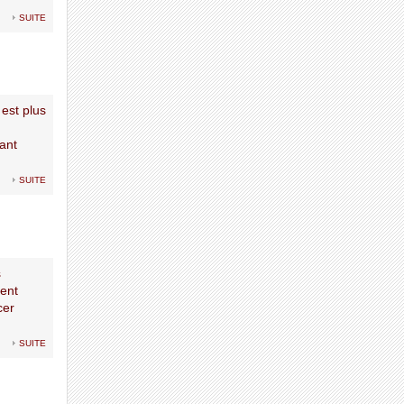
suite
 est plus
tant
suite
s
ent
cer
suite