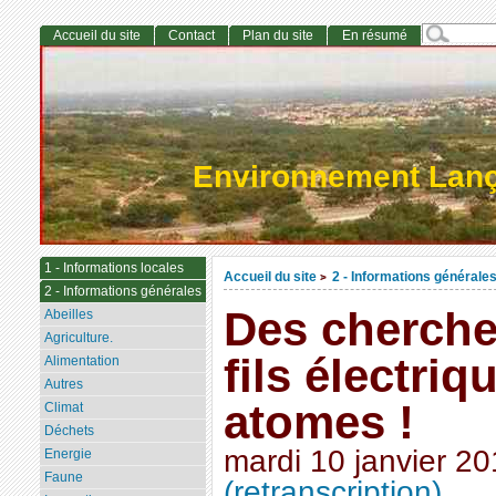
Accueil du site
Contact
Plan du site
En résumé
Environnement Lan
1 - Informations locales
Accueil du site
2 - Informations générale
>
2 - Informations générales
Des cherche
Abeilles
Agriculture.
fils électriq
Alimentation
Autres
atomes !
Climat
Déchets
mardi 10 janvier 2
Energie
Faune
(retranscription)