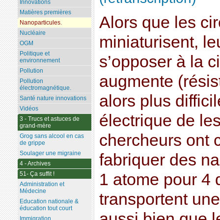
Innovations
Matières premières
Alors que les ci
Nanoparticules.
Nucléaire
miniaturisent, le
OGM
Politique et
s’opposer à la c
environnement
Pollution
augmente (résisti
Pollution
électromagnétique.
alors plus diffic
Santé nature innovations
Vidéos
électrique de le
3 - Trucs et astuces de
grand-mère
chercheurs ont 
Grog sans alcool en cas
de grippe
Soulager une migraine
fabriquer des na
4 - Archives
51- Ça suffit !
1 atome pour 4 d
Administration et
Médecine
transportent une
Education nationale &
éducation tout court
aussi bien que le
Immigration