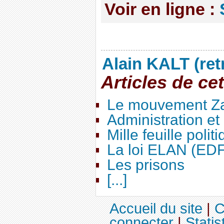
Voir en ligne :
Alain KALT (ret
Articles de ce
Le mouvement Za
Administration e
Mille feuille polit
La loi ELAN (ED
Les prisons
[...]
Accueil du site
|
C
connecter
|
Statis