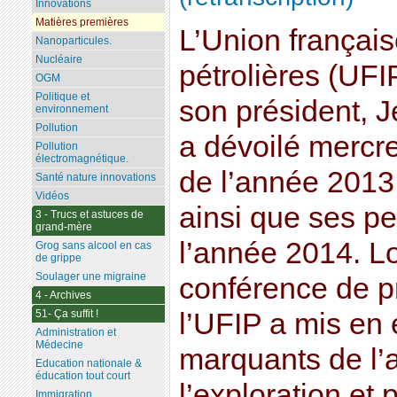
Innovations
Matières premières
L’Union français
Nanoparticules.
Nucléaire
pétrolières (UFI
OGM
Politique et
son président, J
environnement
Pollution
a dévoilé mercre
Pollution
électromagnétique.
de l’année 2013
Santé nature innovations
Vidéos
ainsi que ses pe
3 - Trucs et astuces de
grand-mère
l’année 2014. Lo
Grog sans alcool en cas
de grippe
Soulager une migraine
conférence de pr
4 - Archives
51- Ça suffit !
l’UFIP a mis en 
Administration et
Médecine
marquants de l’
Education nationale &
éducation tout court
l’exploration et 
Immigration