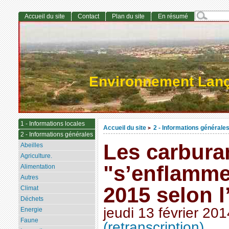
Accueil du site
Contact
Plan du site
En résumé
Environnement Lan
1 - Informations locales
Accueil du site
2 - Informations générale
>
2 - Informations générales
Les carbura
Abeilles
Agriculture.
"s’enflammer
Alimentation
Autres
2015 selon l
Climat
Déchets
jeudi 13 février 201
Energie
Faune
(retranscription)