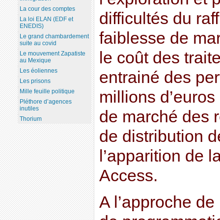
La cour des comptes
difficultés du ra
La loi ELAN (EDF et
ENEDIS)
faiblesse de ma
Le grand chambardement
suite au covid
le coût des trait
Le mouvement Zapatiste
au Mexique
Les éoliennes
entrainé des per
Les prisons
Mille feuille politique
millions d’euros 
Pléthore d’agences
inutiles
de marché des r
Thorium
de distribution 
l’apparition de l
Access.
A l’approche de 