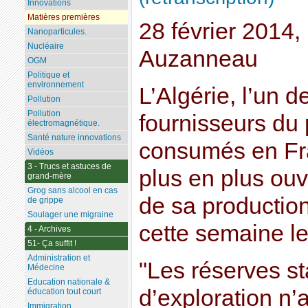
Innovations
Matières premières
28 février 2014,
Nanoparticules.
Nucléaire
Auzanneau
OGM
Politique et
environnement
L’Algérie, l’un d
Pollution
Pollution
fournisseurs du 
électromagnétique.
Santé nature innovations
consumés en Fra
Vidéos
3 - Trucs et astuces de
plus en plus ouv
grand-mère
Grog sans alcool en cas
de sa production
de grippe
Soulager une migraine
cette semaine le
4 - Archives
51- Ça suffit !
Administration et
"Les réserves st
Médecine
Education nationale &
d’exploration n’
éducation tout court
Immigration