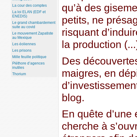
qu’à des giseme
La cour des comptes
La loi ELAN (EDF et
ENEDIS)
petits, ne présa
Le grand chambardement
suite au covid
risquant d’indui
Le mouvement Zapatiste
au Mexique
la production (...
Les éoliennes
Les prisons
Mille feuille politique
Des découvertes
Pléthore d’agences
inutiles
maigres, en dépi
Thorium
d’investissement
blog.
En quête d’une é
cherche à s’ouvr