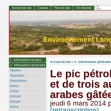
Accueil du site
Contact
Plan du site
En résumé
Environnement Lan
1 - Informations locales
Accueil du site
2 - Informations générale
>
2 - Informations générales
Le pic pétrol
Abeilles
Agriculture.
et de trois 
Alimentation
Autres
arabes gâtée
Climat
Déchets
jeudi 6 mars 2014
Energie
Faune
(retranscription)