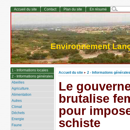
Accueil du site
Contact
Plan du site
En résumé
Environnement Lan
1 - Informations locales
Accueil du site
2 - Informations générale
>
2 - Informations générales
Le gouverne
Abeilles
Agriculture.
brutalise f
Alimentation
Autres
pour impose
Climat
Déchets
schiste
Energie
Faune