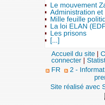
Le mouvement Za
Administration e
Mille feuille polit
La loi ELAN (ED
Les prisons
[...]
Accueil du site
|
C
connecter
|
Statis
FR
2 - Informa
pre
Site réalisé avec 