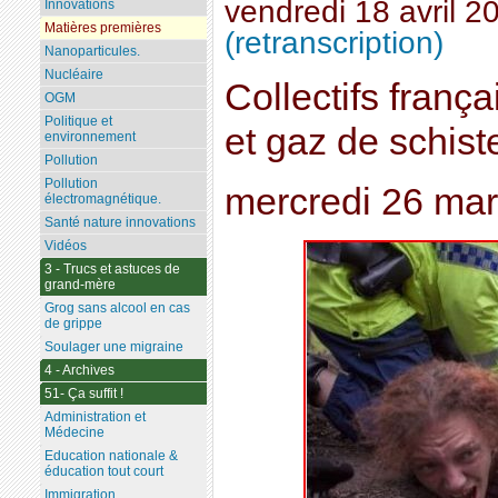
vendredi 18 avril 2
Innovations
Matières premières
(retranscription)
Nanoparticules.
Nucléaire
Collectifs franç
OGM
Politique et
et gaz de schiste
environnement
Pollution
Pollution
mercredi 26 ma
électromagnétique.
Santé nature innovations
Vidéos
3 - Trucs et astuces de
grand-mère
Grog sans alcool en cas
de grippe
Soulager une migraine
4 - Archives
51- Ça suffit !
Administration et
Médecine
Education nationale &
éducation tout court
Immigration