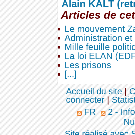
Alain KALT (ret
Articles de ce
Le mouvement Za
Administration e
Mille feuille polit
La loi ELAN (ED
Les prisons
[...]
Accueil du site
|
C
connecter
|
Statis
FR
2 - Inf
Nuc
Site réalisé avec 