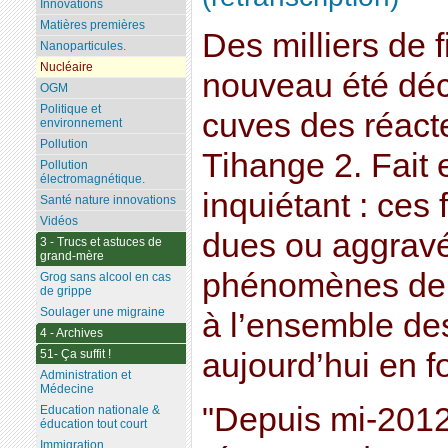
Innovations
Matières premières
Des milliers de 
Nanoparticules.
Nucléaire
nouveau été déc
OGM
Politique et
cuves des réact
environnement
Pollution
Tihange 2. Fait
Pollution
électromagnétique.
inquiétant : ces
Santé nature innovations
Vidéos
dues ou aggrav
3 - Trucs et astuces de
grand-mère
phénomènes de 
Grog sans alcool en cas
de grippe
Soulager une migraine
à l’ensemble de
4 - Archives
51- Ça suffit !
aujourd’hui en 
Administration et
Médecine
"Depuis mi-2012
Education nationale &
éducation tout court
Immigration