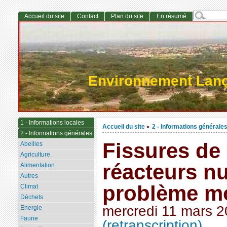
Accueil du site
Contact
Plan du site
En résumé
Environnement Lan
1 - Informations locales
Accueil du site
2 - Informations générale
>
2 - Informations générales
Fissures de
Abeilles
Agriculture.
réacteurs nu
Alimentation
Autres
problème mo
Climat
Déchets
mercredi 11 mars 
Energie
Faune
(retranscription)