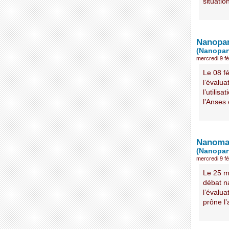
situatio
Nanopar
(Nanopart
mercredi 9 fé
Le 08 f
l’évalua
l’utilis
l’Anses 
Nanomat
(Nanopart
mercredi 9 fé
Le 25 m
débat na
l’évalua
prône l’