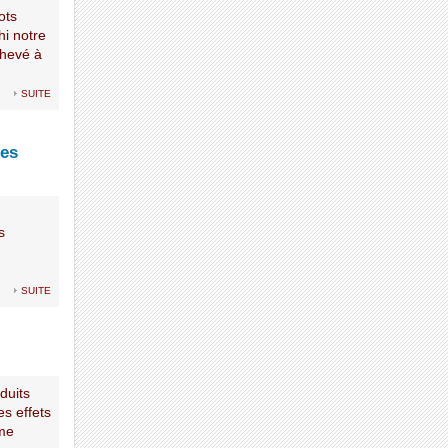
ots
i notre
chevé à
suite
des
s
suite
duits
s effets
ême