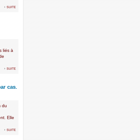
suite
 liés à
 de
suite
ar cas.
n du
nt. Elle
suite