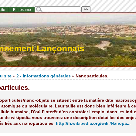
site
En résumé
onnement Lançonnais
u site
2 - Informations générales
Nanoparticules.
>
>
articules.
particules/nano-objets se situent entre la matière dite macrosco
e atomique ou moléculaire. Leur taille est donc bien inférieure à ce
llule humaine, D’où l’intérêt d’en contrôler l’emploi dans les indus
ite de wikipedia vous trouverez une description détaillée des enje
tés liés aux nanoparticules.
http://fr.wikipedia.org/wiki/Nanopa...