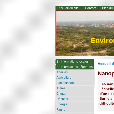
Accueil du site
Contact
Plan du 
Envir
1 - Informations locales
Accueil d
2 - Informations générales
Nanop
Abeilles
Agriculture.
Alimentation
Les nano
Autres
l’échell
d’une ce
Climat
Sur le s
Déchets
difficul
Energie
Faune