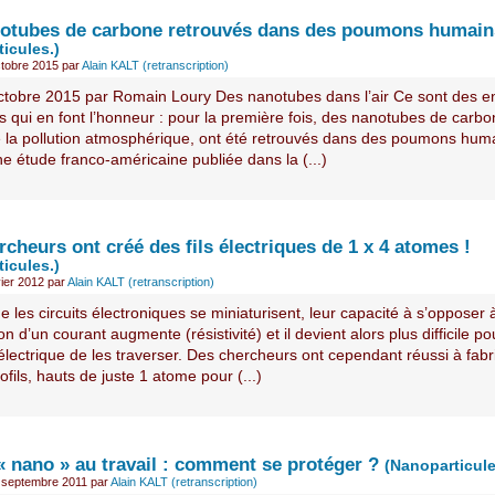
otubes de carbone retrouvés dans des poumons humain
icules.)
tobre 2015
par
Alain KALT (retranscription)
ctobre 2015 par Romain Loury Des nanotubes dans l’air Ce sont des e
s qui en font l’honneur : pour la première fois, des nanotubes de carbo
e la pollution atmosphérique, ont été retrouvés dans des poumons hum
ne étude franco-américaine publiée dans la (...)
cheurs ont créé des fils électriques de 1 x 4 atomes !
icules.)
vier 2012
par
Alain KALT (retranscription)
e les circuits électroniques se miniaturisent, leur capacité à s’opposer à
ion d’un courant augmente (résistivité) et il devient alors plus difficile p
électrique de les traverser. Des chercheurs ont cependant réussi à fabr
fils, hauts de juste 1 atome pour (...)
« nano » au travail : comment se protéger ?
(Nanoparticule
 septembre 2011
par
Alain KALT (retranscription)