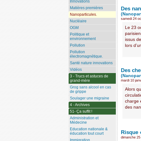
Innovations
Des nan
Matières premières
(Nanopart
Nanoparticules.
samedi 24 oc
Nucléaire
Le 23 o
OGM
parisien
Politique et
environnement
issus d
lors d’u
Pollution
Pollution
électromagnétique.
Santé nature innovations
Des cher
Vidéos
(Nanopart
3 - Trucs et astuces de
grand-mère
mardi 10 jan
Grog sans alcool en cas
Alors qu
de grippe
circulat
Soulager une migraine
charge 
4 - Archives
des nano
51- Ça suffit !
Administration et
Médecine
Education nationale &
Risque 
éducation tout court
dimanche 25
Immigration