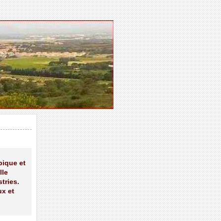
pique et
lle
tries.
ux et