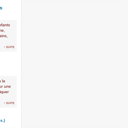
s
nfants
ne,
ains,
suite
 la
our une
iquer
suite
s.)