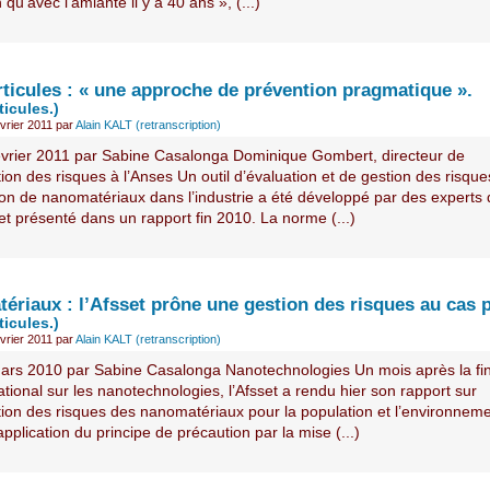
n qu’avec l’amiante il y a 40 ans », (...)
ticules : « une approche de prévention pragmatique ».
icules.)
vrier 2011
par
Alain KALT (retranscription)
évrier 2011 par Sabine Casalonga Dominique Gombert, directeur de
tion des risques à l’Anses Un outil d’évaluation et de gestion des risques
ation de nanomatériaux dans l’industrie a été développé par des experts
et présenté dans un rapport fin 2010. La norme (...)
ériaux : l’Afsset prône une gestion des risques au cas p
icules.)
vrier 2011
par
Alain KALT (retranscription)
ars 2010 par Sabine Casalonga Nanotechnologies Un mois après la fi
tional sur les nanotechnologies, l’Afsset a rendu hier son rapport sur
tion des risques des nanomatériaux pour la population et l’environneme
application du principe de précaution par la mise (...)