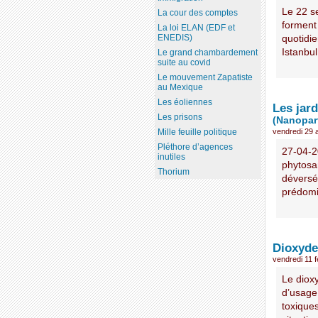
Le 22 s
La cour des comptes
forment
La loi ELAN (EDF et
ENEDIS)
quotidie
Istanbul
Le grand chambardement
suite au covid
Le mouvement Zapatiste
au Mexique
Les éoliennes
Les jard
Les prisons
(Nanopart
vendredi 29 a
Mille feuille politique
Pléthore d’agences
27-04-2
inutiles
phytosa
Thorium
déversé
prédomin
Dioxyde
vendredi 11 f
Le diox
d’usage
toxique