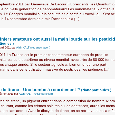
eptembre 2011 par Geneviève De Lacour Fluorescents, les Quantum d
 la nouvelle génération de nanomatériaux Les nanomatériaux ont envah
n. Le Congrès mondial sur la sécurité et la santé au travail, qui s’est a
 le 14 septembre dernier, a mis l’accent sur « (...)
iniers amateurs ont aussi la main lourde sur les pestici
icules.)
vril 2011
par
Alain KALT (retranscription)
011 La France est le premier consommateur européen de produits
nitaires, et le quatrième au niveau mondial, avec près de 80 000 tonne
es chaque année. Si le secteur agricole a, bien entendu, une part
ante dans cette utilisation massive de pesticides, les jardiniers (...)
 de titane : Une bombe à retardement ?
(Nanoparticules.)
évrier 2011
par
Alain KALT (retranscription)
yde de titane, un pigment entrant dans la composition de nombreux pro
 courant, comme les crèmes solaires ou les dentifrices, aurait les même
s que l’amiante. « Avec le dioxyde de titane, on se retrouve dans la m