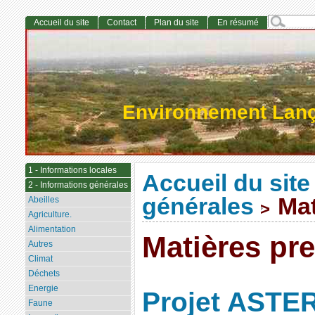
Accueil du site
Contact
Plan du site
En résumé
Environnement Lan
1 - Informations locales
Accueil du site
2 - Informations générales
générales
Mat
Abeilles
>
Agriculture.
Alimentation
Matières pr
Autres
Climat
Déchets
Energie
Projet ASTER 
Faune