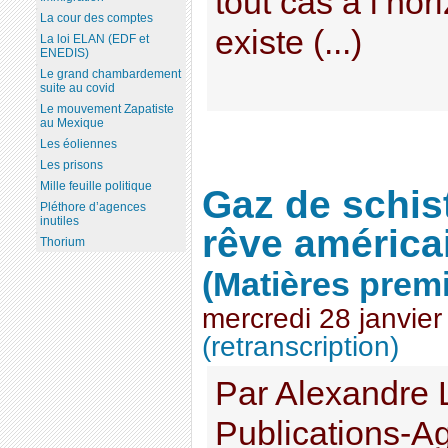
tout cas à l’hor
La cour des comptes
existe (...)
La loi ELAN (EDF et
ENEDIS)
Le grand chambardement
suite au covid
Le mouvement Zapatiste
au Mexique
Les éoliennes
Les prisons
Mille feuille politique
Gaz de schis
Pléthore d’agences
inutiles
rêve américa
Thorium
(Matières prem
mercredi 28 janvie
(retranscription)
Par Alexandre L
Publications-Ag