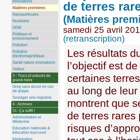
Innovations
de terres ra
Matières premières
Nanoparticules.
(Matières prem
Nucléaire
samedi 25 avril 20
OGM
Politique et
(retranscription)
environnement
Pollution
Les résultats d
Pollution
électromagnétique.
l’objectif est de
Santé nature innovations
Vidéos
certaines terre
3 - Trucs et astuces de
grand-mère
Grog sans alcool en cas
au long de leur
de grippe
Soulager une migraine
montrent que s
4 - Archives
51- Ça suffit !
de terres rares
Administration et
Médecine
risques d’appr
Education nationale &
éducation tout court
Immigration