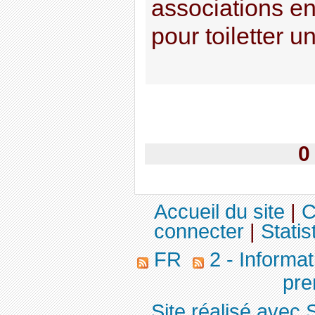
associations e
pour toiletter u
0
Accueil du site
|
C
connecter
|
Statis
FR
2 - Informa
pre
Site réalisé avec 