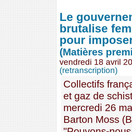
Le gouverne
brutalise fe
pour imposer
(Matières prem
vendredi 18 avril 2
(retranscription)
Collectifs fran
et gaz de schist
mercredi 26 ma
Barton Moss (Bl
"Pouvons-nous 