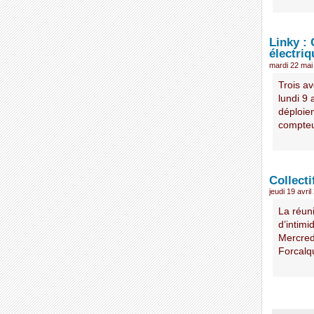
Linky :
électriq
mardi 22 mai
Trois a
lundi 9
déploie
compteu
Collect
jeudi 19 avri
La réuni
d’intimi
Mercredi
Forcalqu