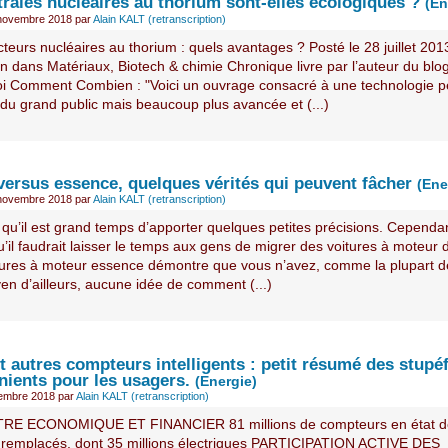
trales nucléaires au thorium sont-elles écologiques ?
(En
 novembre 2018
par
Alain KALT (retranscription)
teurs nucléaires au thorium : quels avantages ? Posté le 28 juillet 201
n dans Matériaux, Biotech & chimie Chronique livre par l’auteur du blo
i Comment Combien : "Voici un ouvrage consacré à une technologie 
du grand public mais beaucoup plus avancée et (...)
versus essence, quelques vérités qui peuvent fâcher
(Ene
 novembre 2018
par
Alain KALT (retranscription)
 qu’il est grand temps d’apporter quelques petites précisions. Cependa
u’il faudrait laisser le temps aux gens de migrer des voitures à moteur 
tures à moteur essence démontre que vous n’avez, comme la plupart d
en d’ailleurs, aucune idée de comment (...)
 autres compteurs intelligents : petit résumé des stupéf
nients pour les usagers.
(Energie)
tembre 2018
par
Alain KALT (retranscription)
RE ECONOMIQUE ET FINANCIER 81 millions de compteurs en état d
remplacés, dont 35 millions électriques PARTICIPATION ACTIVE DES