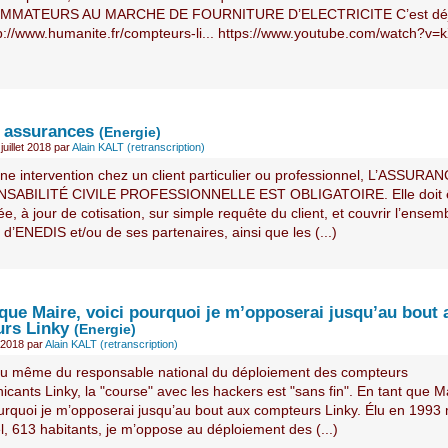
MATEURS AU MARCHE DE FOURNITURE D’ELECTRICITE C’est déj
tp://www.humanite.fr/compteurs-li... https://www.youtube.com/watch?v=k
t assurances
(Energie)
uillet 2018
par
Alain KALT (retranscription)
une intervention chez un client particulier ou professionnel, L’ASSURA
SABILITÉ CIVILE PROFESSIONNELLE EST OBLIGATOIRE. Elle doit 
e, à jour de cotisation, sur simple requête du client, et couvrir l’ensem
s d’ENEDIS et/ou de ses partenaires, ainsi que les (...)
 que Maire, voici pourquoi je m’opposerai jusqu’au bout 
rs Linky
(Energie)
 2018
par
Alain KALT (retranscription)
eu même du responsable national du déploiement des compteurs
ants Linky, la "course" avec les hackers est "sans fin". En tant que M
ourquoi je m’opposerai jusqu’au bout aux compteurs Linky. Élu en 1993
, 613 habitants, je m’oppose au déploiement des (...)