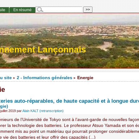
site
En résumé
onnement Lançonnais
u site
2 - Informations générales
Energie
>
>
ie
eries auto-réparables, de haute capacité et à longue dur
gie)
uillet 2019
par
Alain KALT (retranscription)
nieurs de l’Université de Tokyo sont à l’avant-garde de nouvelles faço
orer la technologie des batteries. Le professeur Atsuo Yamada et son é
emment mis au point un matériau qui pourrait prolonger considérableme
 vie des batteries et leur offrir des capacités (...)