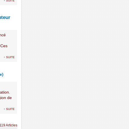
suite
pteur
oncé
 Ces
suite
e)
ation.
gion de
suite
119 Articles