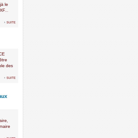
à le
XF...
suite
NCE
être
ble des
suite
aux
aire,
 maire