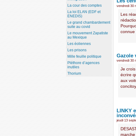
Les cen
La cour des comptes
vendredi 30
La loi ELAN (EDF et
Les réac
ENEDIS)
rédactio
Le grand chambardement
Pourquo
suite au covid
connue 
Le mouvement Zapatiste
au Mexique
Les éoliennes
Les prisons
Gazole 
Mille feuille politique
vendredi 30
Pléthore d’agences
inutiles
Je crois
Thorium
écrire q
aux voi
concitoy
LINKY et
inconvé
jeudi 13 sep
DESAST
marche 