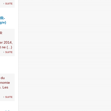
suite
UR-
gie)
UR
er 2014,
 ne (...)
suite
 du
conomie
n. Les
suite