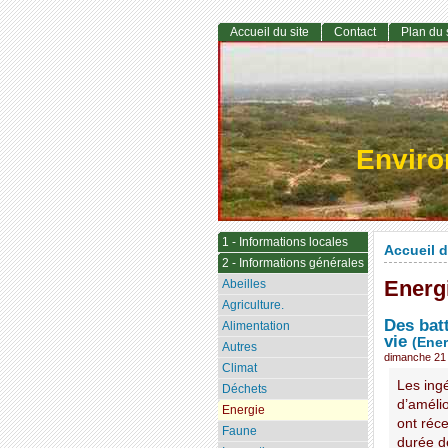
Accueil du site
Contact
Plan du 
Envir
1 - Informations locales
Accueil d
2 - Informations générales
Energ
Abeilles
Agriculture.
Des batt
Alimentation
vie
(Ener
Autres
dimanche 21 j
Climat
Les ingé
Déchets
d’améli
Energie
ont réc
Faune
durée de