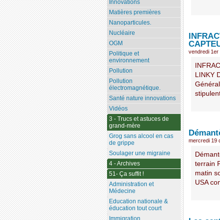
Innovations
Matières premières
Nanoparticules.
Nucléaire
INFRAC
CAPTEU
OGM
vendredi 1er 
Politique et
environnement
INFRAC
Pollution
LINKY 
Pollution
Général
électromagnétique.
stipulen
Santé nature innovations
Vidéos
3 - Trucs et astuces de
grand-mère
Démantè
Grog sans alcool en cas
mercredi 19
de grippe
Soulager une migraine
Démantè
terrain
4 - Archives
matin so
51- Ça suffit !
USA com
Administration et
Médecine
Education nationale &
éducation tout court
Immigration