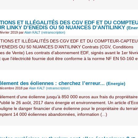
TIONS ET ILLÉGALITÉS DES CGV EDF ET DU COMPTE
R LINKY D’ENEDIS OU 50 NUANCES D’ANTILINKY
(Ener
février 2019
par
Alain KALT (retranscription)
TIONS ET ILLÉGALITÉS DES CGV EDF ET DU COMPTEUR-CAPTE
D’ENEDIS OU 50 NUANCES D’ANTILINKY Contrats (CGV, Conditions
es de Vente) Les contrats d’abonnement EDF, signés avant le 1er févri
t que l’électricité fournie doit être conforme à la norme NF EN 50-160 et
lement des éoliennes : cherchez l’erreur...
(Energie)
 décembre 2018
par
Alain KALT (retranscription)
lement d’une éolienne jusqu’à 850 000 euros aux frais du propriétaire
 Publié le 26 août, 2017 dans énergie et environnement. Un article d’E
uligne le danger financier d’une éolienne pour le propriétaire du terrai
ptent 14 000 éoliennes abandonnées, information (...)