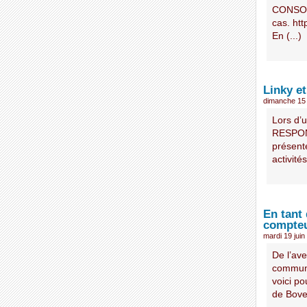
CONSOM
cas. ht
En (...)
Linky e
dimanche 15 j
Lors d’
RESPON
présenté
activité
En tant
compteu
mardi 19 juin
De l’av
communic
voici p
de Bovel