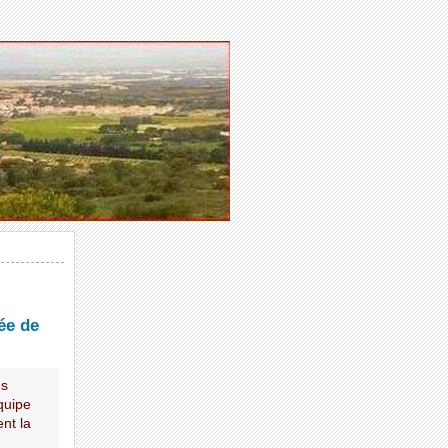
ée de
ns
quipe
nt la