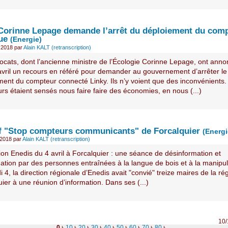
 Corinne Lepage demande l’arrêt du déploiement du com
ue
(Energie)
 2018
par
Alain KALT (retranscription)
vocats, dont l’ancienne ministre de l’Écologie Corinne Lepage, ont ann
 avril un recours en référé pour demander au gouvernement d’arrêter le
ment du compteur connecté Linky. Ils n’y voient que des inconvénients.
rs étaient sensés nous faire faire des économies, en nous (...)
if "Stop compteurs communicants" de Forcalquier
(Energi
l 2018
par
Alain KALT (retranscription)
on Enedis du 4 avril à Forcalquier : une séance de désinformation et
dation par des personnes entraînées à la langue de bois et à la manipul
 4, la direction régionale d’Enedis avait "convié" treize maires de la ré
ier à une réunion d’information. Dans ses (...)
10/
0
10
20
30
40
50
60
70
80
...
|
|
|
|
|
|
|
|
|