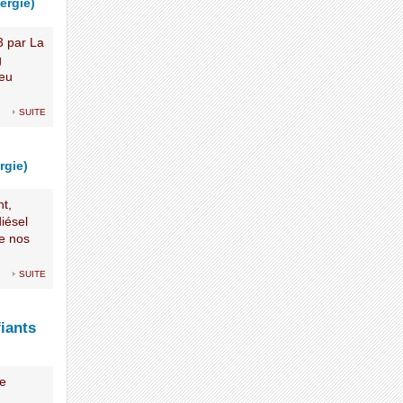
ergie)
3 par La
g
peu
suite
rgie)
nt,
diésel
e nos
suite
iants
e