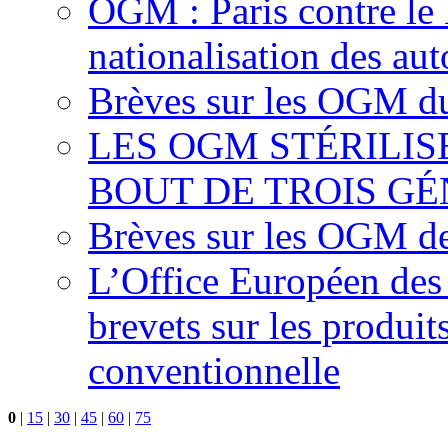
OGM : Paris contre le
nationalisation des aut
Brèves sur les OGM du
LES OGM STÉRILI
BOUT DE TROIS G
Brèves sur les OGM d
L’Office Européen des 
brevets sur les produit
conventionnelle
0
|
15
|
30
|
45
|
60
|
75