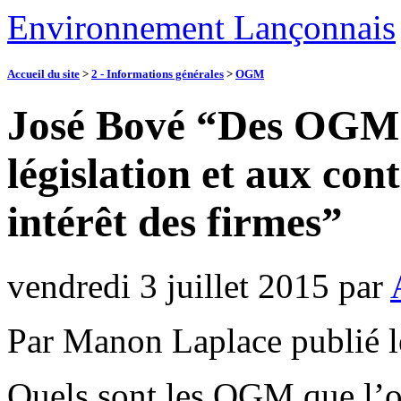
Environnement Lançonnais
Accueil du site
>
2 - Informations générales
>
OGM
José Bové “Des OGM f
législation et aux con
intérêt des firmes”
vendredi 3 juillet 2015
par
Par Manon Laplace publié l
Quels sont les OGM que l’on