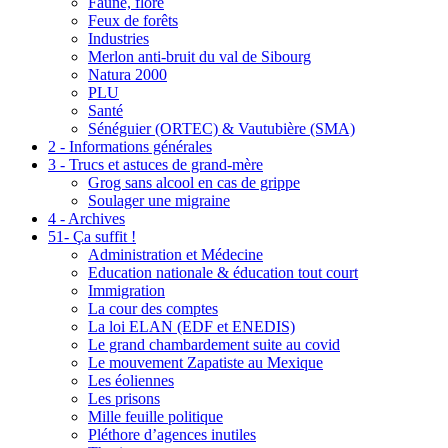
Faune, flore
Feux de forêts
Industries
Merlon anti-bruit du val de Sibourg
Natura 2000
PLU
Santé
Sénéguier (ORTEC) & Vautubière (SMA)
2 - Informations générales
3 - Trucs et astuces de grand-mère
Grog sans alcool en cas de grippe
Soulager une migraine
4 - Archives
51- Ça suffit !
Administration et Médecine
Education nationale & éducation tout court
Immigration
La cour des comptes
La loi ELAN (EDF et ENEDIS)
Le grand chambardement suite au covid
Le mouvement Zapatiste au Mexique
Les éoliennes
Les prisons
Mille feuille politique
Pléthore d’agences inutiles