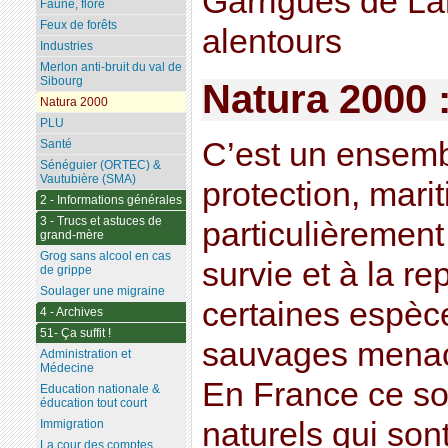
Garrigues de La
Faune, flore
Feux de forêts
alentours
Industries
Merlon anti-bruit du val de
Sibourg
Natura 2000 :
Natura 2000
PLU
C’est un ensem
Santé
Sénéguier (ORTEC) &
Vautubière (SMA)
protection, mari
2 - Informations générales
3 - Trucs et astuces de
particulièrement
grand-mère
Grog sans alcool en cas
survie et à la r
de grippe
Soulager une migraine
certaines espèc
4 - Archives
51- Ça suffit !
sauvages menacé
Administration et
Médecine
En France ce so
Education nationale &
éducation tout court
naturels qui son
Immigration
La cour des comptes