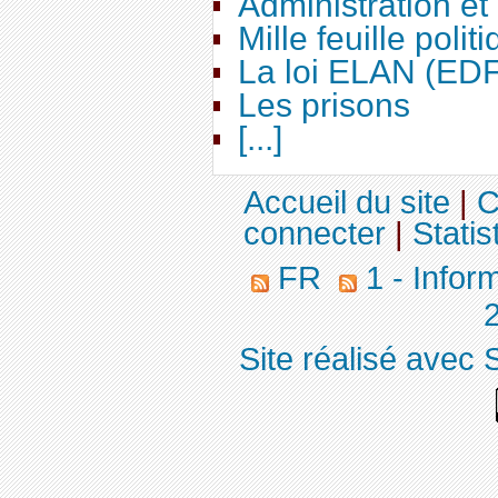
Administration e
Mille feuille polit
La loi ELAN (ED
Les prisons
[...]
Accueil du site
|
C
connecter
|
Statis
FR
1 - Infor
Site réalisé avec 