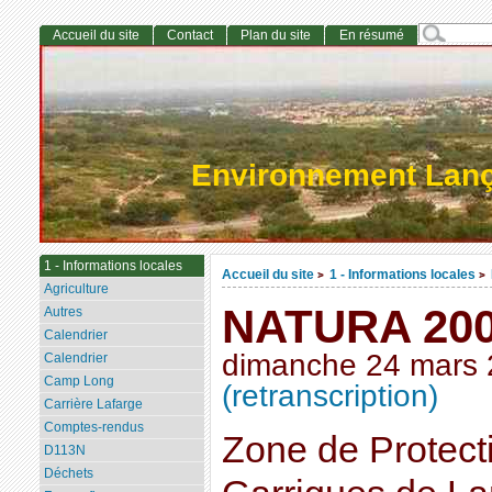
Accueil du site
Contact
Plan du site
En résumé
Environnement Lan
1 - Informations locales
Accueil du site
1 - Informations locales
>
>
Agriculture
NATURA 2000 
Autres
Calendrier
dimanche 24 mars
Calendrier
Camp Long
(retranscription)
Carrière Lafarge
Comptes-rendus
Zone de Protect
D113N
Déchets