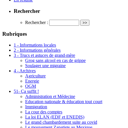
Rechercher
Rechercher :
Rubriques
1 - Informations locales
2 - Informations générales
3 - Trucs et astuces de grand-mère
Grog sans alcool en cas de grippe
Soulager une migraine
4 - Archives
Agriculture
Energie
OGM
51- Ça suffit !
Administration et Médecine
Education nationale & éducation tout court
Immigration
La cour des comptes
La loi ELAN (EDF et ENEDIS)
Le grand chambardement suite au covid
Le mouvement Zapatiste au Mexique