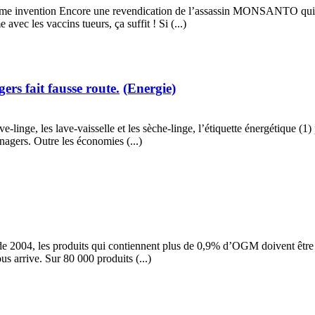
e invention Encore une revendication de l’assassin MONSANTO qui a l
vec les vaccins tueurs, ça suffit ! Si (...)
ers fait fausse route.
(Energie)
lave-linge, les lave-vaisselle et les sèche-linge, l’étiquette énergétique
nagers. Outre les économies (...)
004, les produits qui contiennent plus de 0,9% d’OGM doivent être éti
s arrive. Sur 80 000 produits (...)