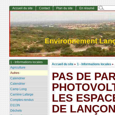
Accueil du site
Contact
Plan du site
En résumé
Environnement Lan
1 - Informations locales
Accueil du site
1 - Informations locales
>
>
Agriculture
PAS DE PA
Autres
Calendrier
PHOTOVOLT
Calendrier
Camp Long
LES ESPAC
Carrière Lafarge
Comptes-rendus
DE LANÇON
D113N
Déchets