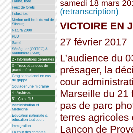
samedi 18 mars 20
Faune, flore
Feux de forêts
(retranscription)
Industries
Merlon anti-bruit du val de
VICTOIRE EN 
Sibourg
Natura 2000
PLU
27 février 2017
Santé
Sénéguier (ORTEC) &
Vautubière (SMA)
L’audience du 03 
2 - Informations générales
3 - Trucs et astuces de
présager, la déci
grand-mère
Grog sans alcool en cas
cour administrat
de grippe
Soulager une migraine
Marseille du 21 f
4 - Archives
51- Ça suffit !
pas de parc phot
Administration et
Médecine
terres agricoles 
Education nationale &
éducation tout court
Lançon de Prov
Immigration
La cour des comptes