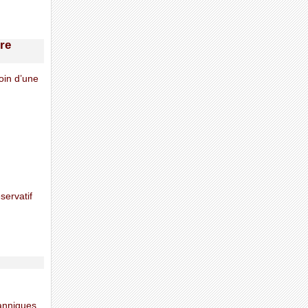
re
oin d’une
servatif
tanniques