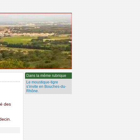
Dans la même rubrique
Le moustique-tigre
s’invite en Bouches-du-
Rhône.
té des
decin.