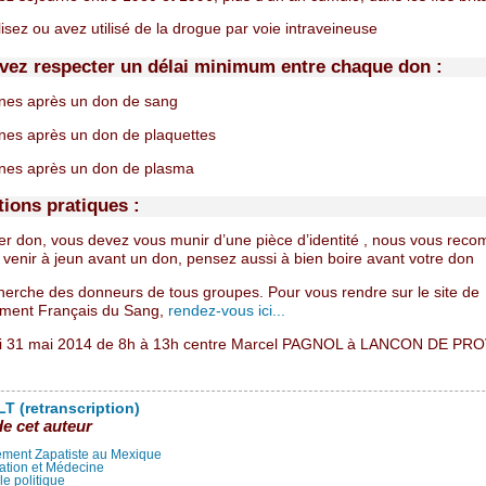
isez ou avez utilisé de la drogue par voie intraveineuse
vez respecter un délai minimum entre chaque don :
nes après un don de sang
es après un don de plaquettes
nes après un don de plasma
tions pratiques :
er don, vous devez vous munir d’une pièce d’identité , nous vous re
 venir à jeun avant un don, pensez aussi à bien boire avant votre don
herche des donneurs de tous groupes. Pour vous rendre sur le site de
sement Français du Sang,
rendez-vous ici...
i 31 mai 2014 de 8h à 13h centre Marcel PAGNOL à LANCON DE P
T (retranscription)
de cet auteur
ment Zapatiste au Mexique
ation et Médecine
lle politique