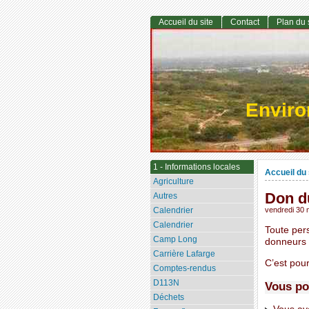
Accueil du site
Contact
Plan du 
Envir
1 - Informations locales
Accueil du 
Agriculture
Don d
Autres
Calendrier
vendredi 30 
Calendrier
Toute per
Camp Long
donneurs 
Carrière Lafarge
C’est pou
Comptes-rendus
D113N
Vous po
Déchets