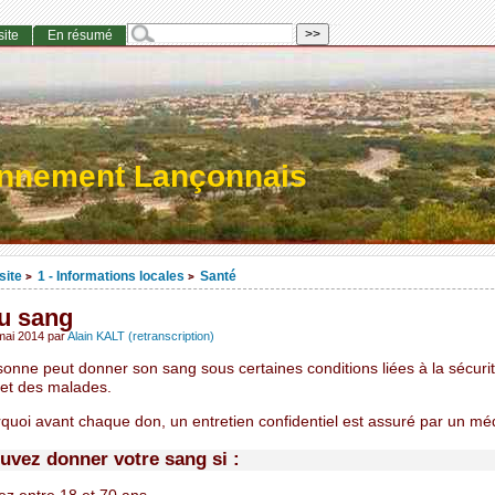
site
En résumé
onnement Lançonnais
site
1 - Informations locales
Santé
>
>
u sang
mai 2014
par
Alain KALT (retranscription)
sonne peut donner son sang sous certaines conditions liées à la sécuri
et des malades.
rquoi avant chaque don, un entretien confidentiel est assuré par un mé
uvez donner votre sang si :