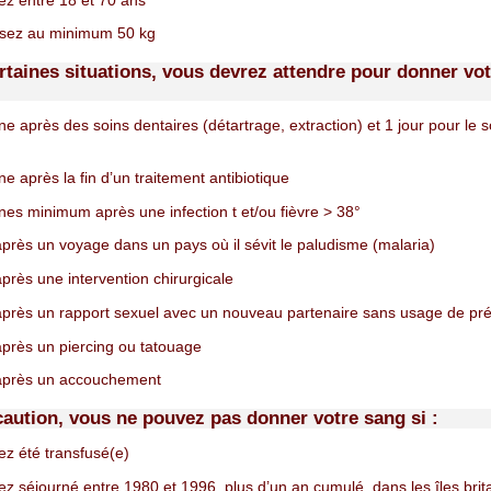
z entre 18 et 70 ans
sez au minimum 50 kg
rtaines situations, vous devrez attendre pour donner vot
e après des soins dentaires (détartrage, extraction) et 1 jour pour le s
e après la fin d’un traitement antibiotique
es minimum après une infection t et/ou fièvre > 38°
près un voyage dans un pays où il sévit le paludisme (malaria)
près une intervention chirurgicale
près un rapport sexuel avec un nouveau partenaire sans usage de pré
près un piercing ou tatouage
après un accouchement
caution, vous ne pouvez pas donner votre sang si :
z été transfusé(e)
z séjourné entre 1980 et 1996, plus d’un an cumulé, dans les îles bri