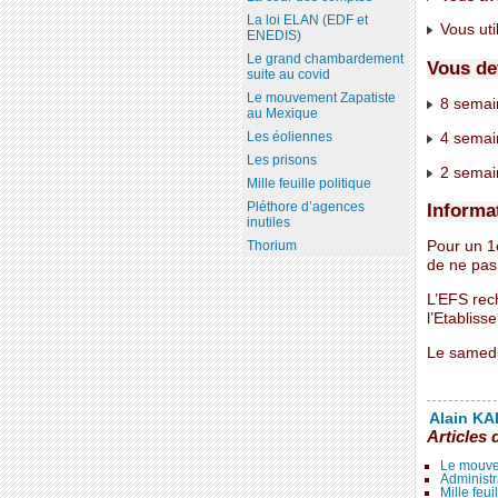
La loi ELAN (EDF et
Vous util
ENEDIS)
Le grand chambardement
Vous de
suite au covid
Le mouvement Zapatiste
8 semai
au Mexique
Les éoliennes
4 semain
Les prisons
2 semai
Mille feuille politique
Informa
Pléthore d’agences
inutiles
Thorium
Pour un 1
de ne pas
L’EFS rec
l’Etablis
Le samed
Alain KAL
Articles 
Le mouve
Administr
Mille feui