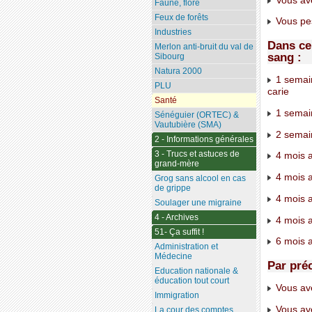
Vous ave
Faune, flore
Feux de forêts
Vous pe
Industries
Dans ce
Merlon anti-bruit du val de
sang :
Sibourg
Natura 2000
1 semain
PLU
carie
Santé
1 semain
Sénéguier (ORTEC) &
Vautubière (SMA)
2 semain
2 - Informations générales
3 - Trucs et astuces de
4 mois a
grand-mère
4 mois a
Grog sans alcool en cas
de grippe
4 mois a
Soulager une migraine
4 - Archives
4 mois a
51- Ça suffit !
6 mois 
Administration et
Médecine
Par pré
Education nationale &
éducation tout court
Vous ave
Immigration
Vous ave
La cour des comptes