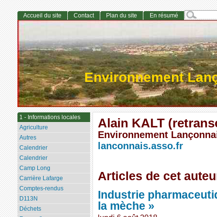
Accueil du site
Contact
Plan du site
En résumé
Environnement Lan
1 - Informations locales
Alain KALT (retrans
Agriculture
Environnement Lançonna
Autres
lanconnais.asso.fr
Calendrier
Calendrier
Camp Long
Articles de cet auteu
Carrière Lafarge
Comptes-rendus
Industrie pharmaceutiq
D113N
la mèche »
Déchets