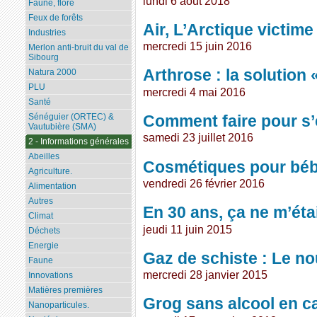
lundi 6 août 2018
Faune, flore
Feux de forêts
Air, L’Arctique victime 
Industries
mercredi 15 juin 2016
Merlon anti-bruit du val de
Sibourg
Arthrose : la solution 
Natura 2000
PLU
mercredi 4 mai 2016
Santé
Comment faire pour s’
Sénéguier (ORTEC) &
Vautubière (SMA)
samedi 23 juillet 2016
2 - Informations générales
Abeilles
Cosmétiques pour bébé
Agriculture.
vendredi 26 février 2016
Alimentation
Autres
En 30 ans, ça ne m’éta
Climat
jeudi 11 juin 2015
Déchets
Energie
Gaz de schiste : Le n
Faune
mercredi 28 janvier 2015
Innovations
Matières premières
Grog sans alcool en c
Nanoparticules.