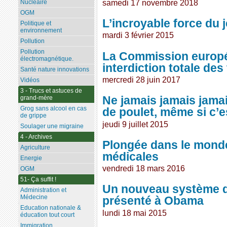
samedi 17 novembre 2018
Nucléaire
OGM
L’incroyable force du 
Politique et
environnement
mardi 3 février 2015
Pollution
Pollution
La Commission europ
électromagnétique.
interdiction totale des
Santé nature innovations
mercredi 28 juin 2017
Vidéos
3 - Trucs et astuces de
Ne jamais jamais jama
grand-mère
Grog sans alcool en cas
de poulet, même si c’es
de grippe
jeudi 9 juillet 2015
Soulager une migraine
4 - Archives
Plongée dans le monde
Agriculture
médicales
Energie
vendredi 18 mars 2016
OGM
51- Ça suffit !
Un nouveau système d
Administration et
Médecine
présenté à Obama
Education nationale &
lundi 18 mai 2015
éducation tout court
Immigration