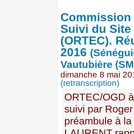
Commission
Suivi du Sit
(ORTEC). Réu
2016
(Sénégui
Vautubière (SM
dimanche 8 mai 20
(retranscription)
ORTEC/OGD à 
suivi par Rog
préambule à la 
LAURENT rappe