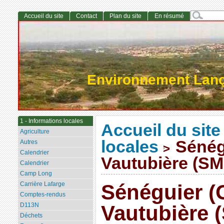
Accueil du site
Contact
Plan du site
En résumé
Environnement Lan
1 - Informations locales
Accueil du site
Agriculture
locales
Sénég
Autres
>
Calendrier
Vautubière (SM
Calendrier
Camp Long
Carrière Lafarge
Sénéguier 
Comptes-rendus
D113N
Vautubière 
Déchets