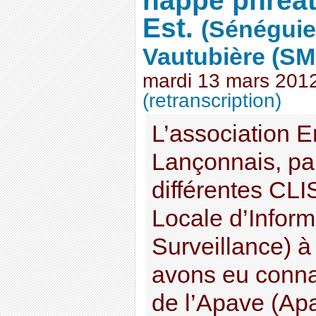
nappe phréat
Est.
(Sénéguie
Vautubière (SM
mardi 13 mars 201
(retranscription)
L’association 
Lançonnais, par
différentes CL
Locale d’Inform
Surveillance) à 
avons eu conna
de l’Apave (Ap