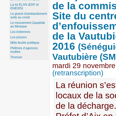
de la commis
La loi ELAN (EDF et
ENEDIS)
Site du centr
Le grand chambardement
suite au covid
d’enfouissem
Le mouvement Zapatiste
au Mexique
Les éoliennes
de la Vautub
Les prisons
2016
Mille feuille politique
(Sénégui
Pléthore d’agences
inutiles
Vautubière (SM
Thorium
mardi 29 novembre
(retranscription)
La réunion s’es
locaux de la so
de la décharge