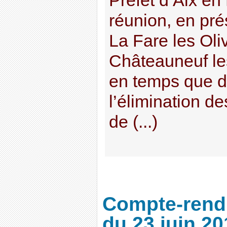
Préfet d’Aix en
réunion, en pr
La Fare les Oli
Châteauneuf les
en temps que d
l’élimination d
de (...)
Compte-rendu
du 23 juin 2