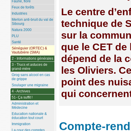
Faune, flore
Feux de forêts
Le centre d’e
Industries
Merlon anti-bruit du val de
technique de S
Sibourg
Natura 2000
sur la commun
PLU
Santé
que le CET de 
Sénéguier (ORTEC) &
Vautubière (SMA)
dépend de la 
2 - Informations générales
3 - Trucs et astuces de
les Oliviers. Ce
grand-mère
Grog sans alcool en cas
point des nuis
de grippe
Soulager une migraine
qui concernent
4 - Archives
51- Ça suffit !
Administration et
Médecine
Education nationale &
éducation tout court
Compte-rendu
Immigration
La cour des comptes