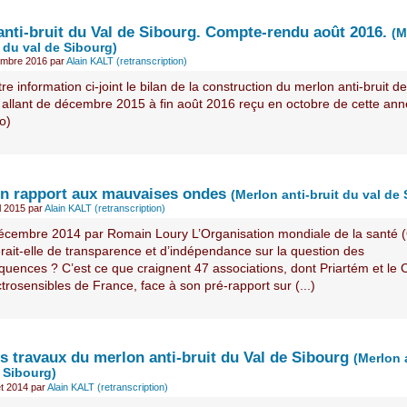
anti-bruit du Val de Sibourg. Compte-rendu août 2016.
(M
t du val de Sibourg)
embre 2016
par
Alain KALT (retranscription)
re information ci-joint le bilan de la construction du merlon anti-bruit de
 allant de décembre 2015 à fin août 2016 reçu en octobre de cette ann
o)
n rapport aux mauvaises ondes
(Merlon anti-bruit du val de
l 2015
par
Alain KALT (retranscription)
écembre 2014 par Romain Loury L’Organisation mondiale de la santé
ait-elle de transparence et d’indépendance sur la question des
quences ? C’est ce que craignent 47 associations, dont Priartém et le Co
trosensibles de France, face à son pré-rapport sur (...)
s travaux du merlon anti-bruit du Val de Sibourg
(Merlon 
 Sibourg)
et 2014
par
Alain KALT (retranscription)