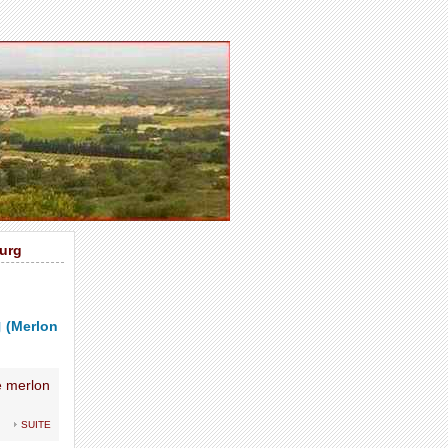
ourg
g
(Merlon
le merlon
suite