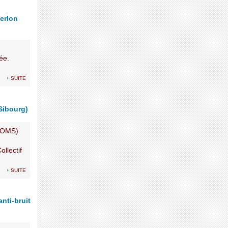
erlon
ée.
suite
 Sibourg)
 (OMS)
llectif
suite
anti-bruit