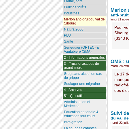
Faune, flore
Feux de forêts
Merlon 
Industries
anti-brui
Merlon anti-bruit du val de
lundi 21 nov
Sibourg
Pour vot
Natura 2000
Sibourg
PLU
(3343 K
Santé
Sénéguier (ORTEC) &
Vautubière (SMA)
2 - Informations générales
OMS : u
3 - Trucs et astuces de
mardi 28 avri
grand-mère
Grog sans alcool en cas
Le 17 d
de grippe
manquer
Soulager une migraine
radiofré
4 - Archives
des élec
51- Ça suffit !
Administration et
Médecine
Education nationale &
Suivi de
éducation tout court
du val de
Immigration
mardi 22 juill
La cour des comptes