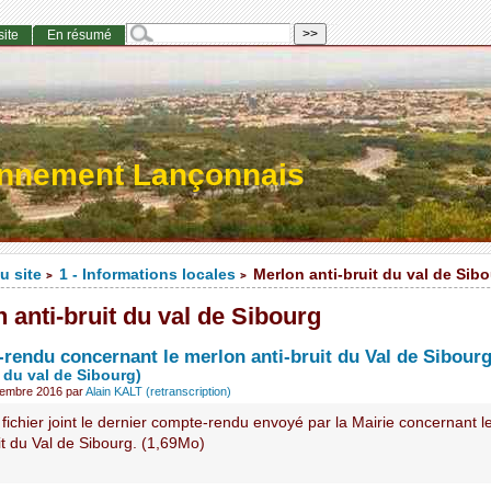
site
En résumé
onnement Lançonnais
u site
1 - Informations locales
Merlon anti-bruit du val de Sib
>
>
 anti-bruit du val de Sibourg
rendu concernant le merlon anti-bruit du Val de Sibour
t du val de Sibourg)
vembre 2016
par
Alain KALT (retranscription)
 fichier joint le dernier compte-rendu envoyé par la Mairie concernant 
it du Val de Sibourg. (1,69Mo)