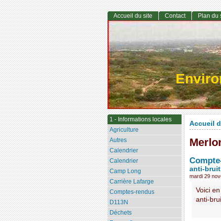
Accueil du site
Contact
Plan du 
Envir
1 - Informations locales
Accueil d
Agriculture
Merlon
Autres
Calendrier
Compte-
Calendrier
anti-brui
Camp Long
mardi 29 no
Carrière Lafarge
Voici en
Comptes-rendus
anti-bru
D113N
Déchets