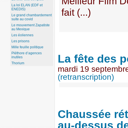
Meilleur Film 
La loi ELAN (EDF et
fait (...)
ENEDIS)
Le grand chambardement
suite au covid
Le mouvement Zapatiste
au Mexique
Les éoliennes
Les prisons
Mille feuille politique
Pléthore d’agences
La fête des 
inutiles
Thorium
mardi 19 septembr
(retranscription)
Chaussée rét
au-dessus de