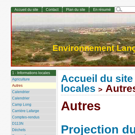
Accueil du site
Contact
Plan du site
En résumé
Environnement Lan
1 - Informations locales
Accueil du site
Agriculture
locales
Autre
Autres
>
Calendrier
Calendrier
Autres
Camp Long
Carrière Lafarge
Comptes-rendus
D113N
Projection d
Déchets