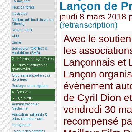
Faune, flore
Lançon de P
Feux de forêts
Industries
jeudi 8 mars 2018
Merlon anti-bruit du val de
(retranscription)
Sibourg
Natura 2000
Avec le soutien
PLU
Santé
les associatio
Sénéguier (ORTEC) &
Vautubière (SMA)
Lançonnais et 
2 - Informations générales
3 - Trucs et astuces de
grand-mère
Lançon organis
Grog sans alcool en cas
de grippe
évènement auto
Soulager une migraine
4 - Archives
de Cyril Dion e
51- Ça suffit !
Administration et
vendredi 30 mar
Médecine
Education nationale &
recompensé par
éducation tout court
Immigration
La cour des comptes