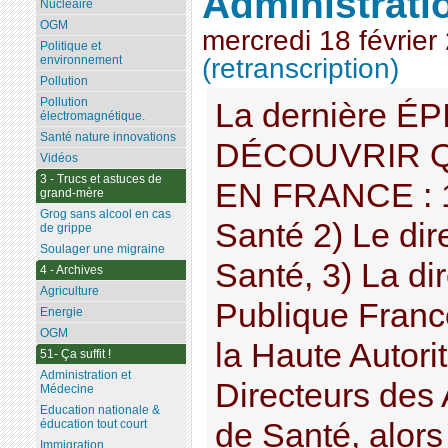
Administrati
Nucléaire
OGM
mercredi 18 février
Politique et
environnement
(retranscription)
Pollution
Pollution
La dernière É
électromagnétique.
Santé nature innovations
DÉCOUVRIR 
Vidéos
3 - Trucs et astuces de
EN FRANCE : 1)
grand-mère
Grog sans alcool en cas
Santé 2) Le dir
de grippe
Soulager une migraine
Santé, 3) La di
4 - Archives
Agriculture
Publique France
Energie
OGM
la Haute Autori
51- Ça suffit !
Administration et
Directeurs des
Médecine
Education nationale &
éducation tout court
de Santé, alors 
Immigration