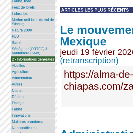
Faune, flore
Feux de forêts
ARTICLES LES PLUS RÉCENTS
Industries
Merlon anti-bruit du val de
Sibourg
Le mouvemen
Natura 2000
PLU
Mexique
Santé
Sénéguier (ORTEC) &
jeudi 19 février 202
Vautubière (SMA)
(retranscription)
2 - Informations générales
Abeilles
https://alma-de
Agriculture.
Alimentation
chiapas.com/za
Autres
Climat
Déchets
Energie
Faune
Innovations
Matières premières
Nanoparticules.