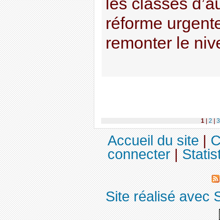
les classes d’a
réforme urgent
remonter le nive
1
|
2
|
3
Accueil du site
|
C
connecter
|
Statis
Site réalisé avec 