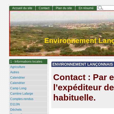
Accueil du site
Contact
Plan du site
En résumé
Environnement Lan
1 - Informations locales
ENVIRONNEMENT LANÇONNAIS
Agriculture
Autres
Contact : Par e
Calendrier
Calendrier
l’expéditeur de
Camp Long
Carrière Lafarge
habituelle.
Comptes-rendus
D113N
Déchets