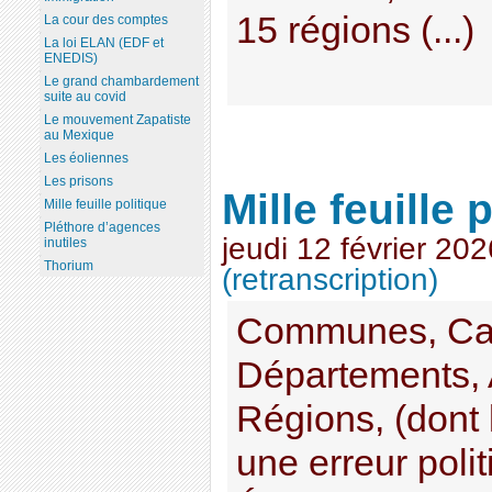
15 régions (...)
La cour des comptes
La loi ELAN (EDF et
ENEDIS)
Le grand chambardement
suite au covid
Le mouvement Zapatiste
au Mexique
Les éoliennes
Les prisons
Mille feuille 
Mille feuille politique
Pléthore d’agences
jeudi 12 février 202
inutiles
Thorium
(retranscription)
Communes, Can
Départements, 
Régions, (dont 
une erreur polit