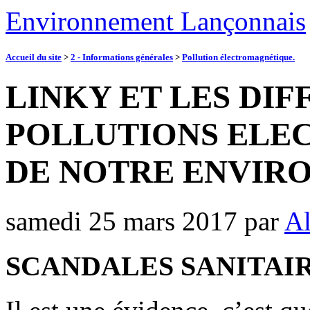
Environnement Lançonnais
Accueil du site
>
2 - Informations générales
>
Pollution électromagnétique.
LINKY ET LES DI
POLLUTIONS ELE
DE NOTRE ENVIR
samedi 25 mars 2017
par
Al
SCANDALES SANITAI