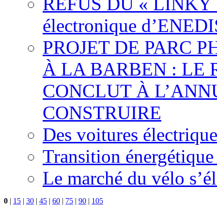
REFUS DU « LINKY »,
électronique d’ENEDI
PROJET DE PARC 
À LA BARBEN : LE
CONCLUT À L’ANNU
CONSTRUIRE
Des voitures électriqu
Transition énergétique
Le marché du vélo s’él
0
|
15
|
30
|
45
|
60
|
75
|
90
|
105