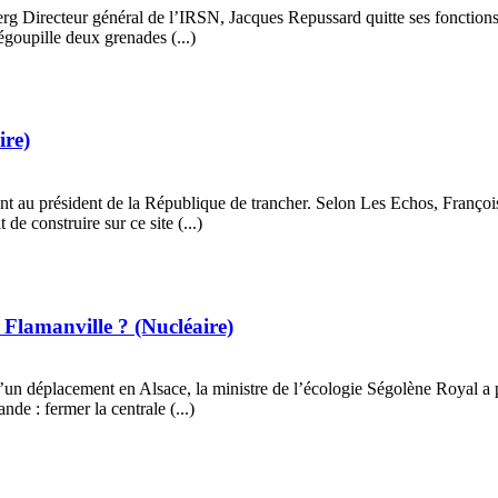
Directeur général de l’IRSN, Jacques Repussard quitte ses fonctions d
égoupille deux grenades (...)
ire)
 au président de la République de trancher. Selon Les Echos, François 
e construire sur ce site (...)
e Flamanville ?
(Nucléaire)
n déplacement en Alsace, la ministre de l’écologie Ségolène Royal a pr
de : fermer la centrale (...)