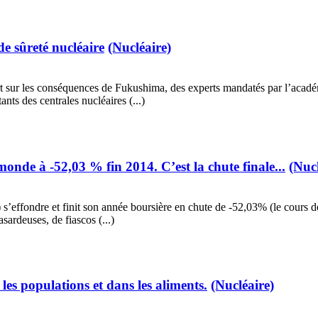
de sûreté nucléaire
(Nucléaire)
sur les conséquences de Fukushima, des experts mandatés par l’académi
tants des centrales nucléaires (...)
onde à -52,03 % fin 2014. C’est la chute finale...
(Nucl
s’effondre et finit son année boursière en chute de -52,03% (le cours de 
sardeuses, de fiascos (...)
les populations et dans les aliments.
(Nucléaire)