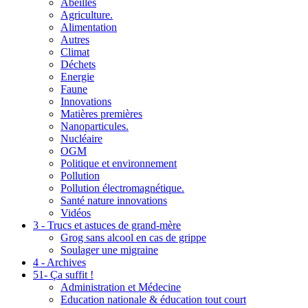
Abeilles
Agriculture.
Alimentation
Autres
Climat
Déchets
Energie
Faune
Innovations
Matières premières
Nanoparticules.
Nucléaire
OGM
Politique et environnement
Pollution
Pollution électromagnétique.
Santé nature innovations
Vidéos
3 - Trucs et astuces de grand-mère
Grog sans alcool en cas de grippe
Soulager une migraine
4 - Archives
51- Ça suffit !
Administration et Médecine
Education nationale & éducation tout court