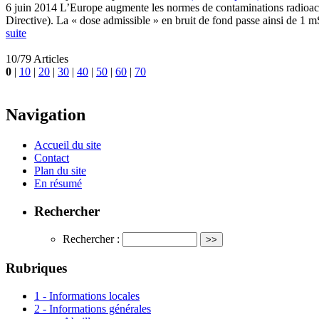
6 juin 2014 L’Europe augmente les normes de contaminations radioactiv
Directive). La « dose admissible » en bruit de fond passe ainsi de 1 m
suite
10/79 Articles
0
|
10
|
20
|
30
|
40
|
50
|
60
|
70
Navigation
Accueil du site
Contact
Plan du site
En résumé
Rechercher
Rechercher :
Rubriques
1 - Informations locales
2 - Informations générales