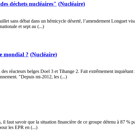
t des déchets nucléaires"
(Nucléaire)
juillet sans débat dans un hémicycle déserté, l’amendement Longuet visant
ationale et sept au (...)
me mondial ?
(Nucléaire)
s des réacteurs belges Doel 3 et Tihange 2. Fait extrêmement inquiétant
nnement. "Depuis mi-2012, les (...)
faut savoir que la situation financière de ce groupe détenu à 87 % par l’
pour les EPR en (...)