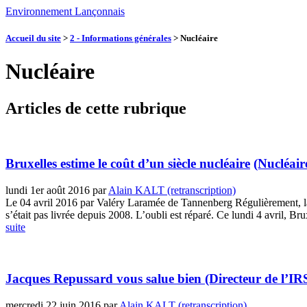
Environnement Lançonnais
Accueil du site
>
2 - Informations générales
>
Nucléaire
Nucléaire
Articles de cette rubrique
Bruxelles estime le coût d’un siècle nucléaire
(Nucléair
lundi 1er août 2016
par
Alain KALT (retranscription)
Le 04 avril 2016 par Valéry Laramée de Tannenberg Régulièrement, la C
s’était pas livrée depuis 2008. L’oubli est réparé. Ce lundi 4 avril, Bru
suite
Jacques Repussard vous salue bien (Directeur de l’IRS
mercredi 22 juin 2016
par
Alain KALT (retranscription)