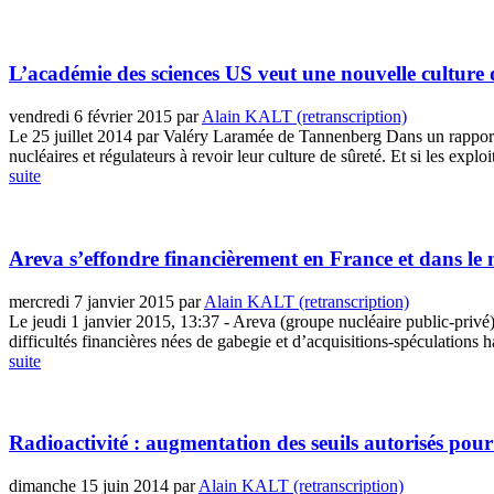
L’académie des sciences US veut une nouvelle culture 
vendredi 6 février 2015
par
Alain KALT (retranscription)
Le 25 juillet 2014 par Valéry Laramée de Tannenberg Dans un rapport 
nucléaires et régulateurs à revoir leur culture de sûreté. Et si les exploi
suite
Areva s’effondre financièrement en France et dans le m
mercredi 7 janvier 2015
par
Alain KALT (retranscription)
Le jeudi 1 janvier 2015, 13:37 - Areva (groupe nucléaire public-privé) 
difficultés financières nées de gabegie et d’acquisitions-spéculations ha
suite
Radioactivité : augmentation des seuils autorisés pour 
dimanche 15 juin 2014
par
Alain KALT (retranscription)