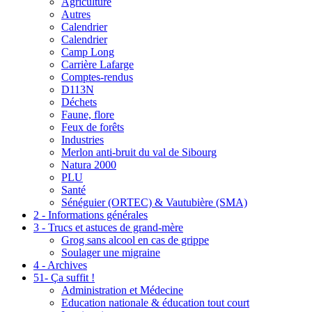
Agriculture
Autres
Calendrier
Calendrier
Camp Long
Carrière Lafarge
Comptes-rendus
D113N
Déchets
Faune, flore
Feux de forêts
Industries
Merlon anti-bruit du val de Sibourg
Natura 2000
PLU
Santé
Sénéguier (ORTEC) & Vautubière (SMA)
2 - Informations générales
3 - Trucs et astuces de grand-mère
Grog sans alcool en cas de grippe
Soulager une migraine
4 - Archives
51- Ça suffit !
Administration et Médecine
Education nationale & éducation tout court