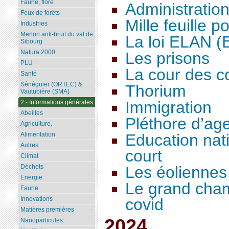
Faune, flore
Administratio
Feux de forêts
Mille feuille po
Industries
Merlon anti-bruit du val de
La loi ELAN 
Sibourg
Natura 2000
Les prisons
PLU
La cour des 
Santé
Sénéguier (ORTEC) &
Thorium
Vautubière (SMA)
Immigration
2 - Informations générales
Abeilles
Pléthore d’age
Agriculture.
Education nat
Alimentation
Autres
court
Climat
Les éoliennes
Déchets
Energie
Le grand cha
Faune
covid
Innovations
Matières premières
2024
Nanoparticules.