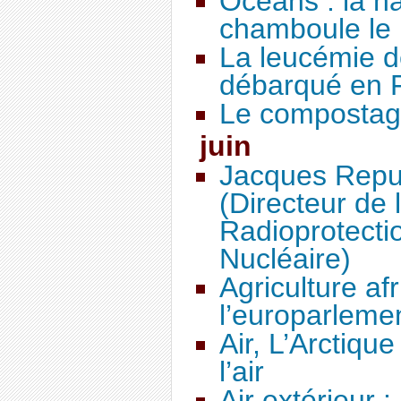
Océans : la 
chamboule le 
La leucémie d
débarqué en 
Le composta
juin
Jacques Repu
(Directeur de l
Radioprotecti
Nucléaire)
Agriculture afr
l’europarleme
Air, L’Arctique
l’air
Air extérieur 