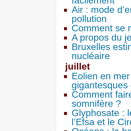
facilement
Air : mode d’e
pollution
Comment se m
A propos du j
Bruxelles esti
nucléaire
juillet
Eolien en mer 
gigantesques o
Comment faire
somnifère ?
Glyphosate : l
l’Efsa et le Cir