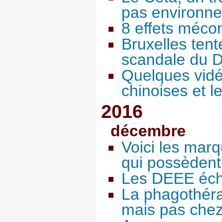
pas environn
8 effets méco
Bruxelles tent
scandale du D
Quelques vidé
chinoises et l
2016
décembre
Voici les marq
qui possèdent 
Les DEEE éch
La phagothéra
mais pas che