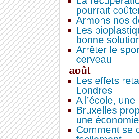
La récupératio
pourrait coûte
Armons nos d
Les bioplasti
bonne solutio
Arrêter le spor
cerveau
août
Les effets re
Londres
A l’école, une
Bruxelles pro
une économie
Comment se d