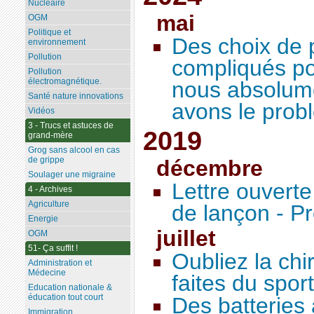
Nucléaire
mai
OGM
Politique et
Des choix de 
environnement
Pollution
compliqués po
Pollution
électromagnétique.
nous absolume
Santé nature innovations
avons le prob
Vidéos
3 - Trucs et astuces de
2019
grand-mère
Grog sans alcool en cas
de grippe
décembre
Soulager une migraine
Lettre ouverte
4 - Archives
Agriculture
de lançon - P
Energie
juillet
OGM
51- Ça suffit !
Oubliez la chi
Administration et
Médecine
faites du sport
Education nationale &
éducation tout court
Des batteries
Immigration