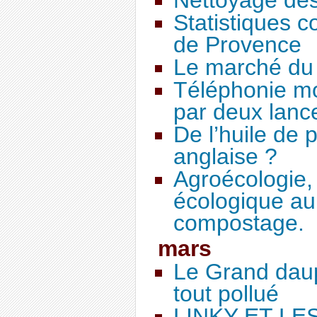
Nettoyage des
Statistiques c
de Provence
Le marché du v
Téléphonie mob
par deux lance
De l’huile de 
anglaise ?
Agroécologie, 
écologique au 
compostage.
mars
Le Grand daup
tout pollué
LINKY ET LE