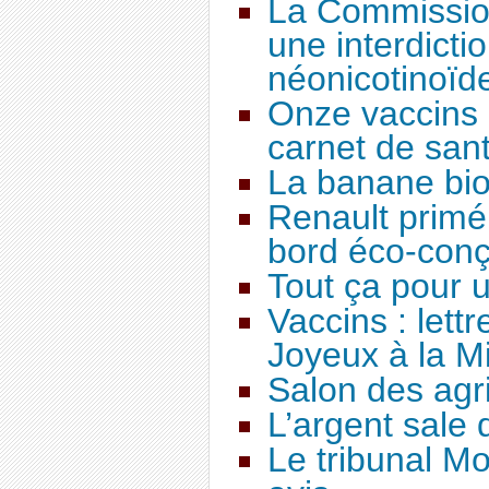
La Commissio
une interdictio
néonicotinoïd
Onze vaccins o
carnet de san
La banane bio 
Renault primé
bord éco-con
Tout ça pour 
Vaccins : lett
Joyeux à la Mi
Salon des agr
L’argent sale 
Le tribunal M