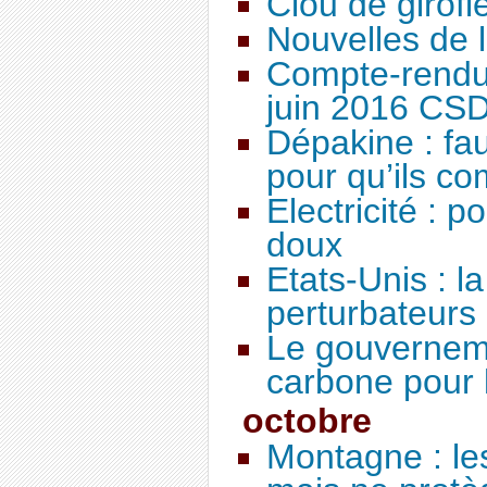
Clou de girofl
Nouvelles de 
Compte-rendu 
juin 2016 CS
Dépakine : faut
pour qu’ils c
Electricité : p
doux
Etats-Unis : l
perturbateurs
Le gouverneme
carbone pour 
octobre
Montagne : le