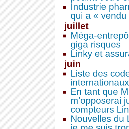
Industrie phar
qui a « vendu
juillet
Méga-entrepôt
giga risques
Linky et assu
juin
Liste des cod
internationaux
En tant que Ma
m’opposerai j
compteurs Li
Nouvelles du 
je me suis tr