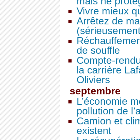
mais ne protè
Vivre mieux q
Arrêtez de ma
(sérieusement
Réchauffement
de souffle
Compte-rendu 
la carrière La
Oliviers
septembre
L’économie mo
pollution de l’a
Camion et clim
existent