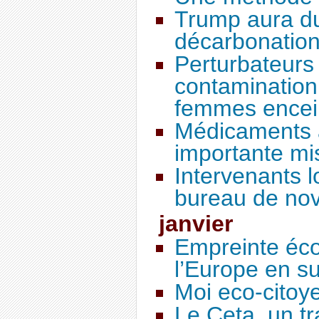
Trump aura du
décarbonatio
Perturbateurs 
contamination
femmes encei
Médicaments a
importante mi
Intervenants l
bureau de no
janvier
Empreinte éco
l’Europe en s
Moi eco-citoye
Le Ceta, un t