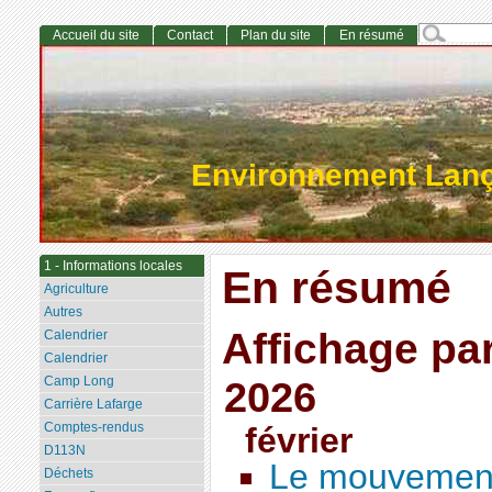
Accueil du site
Contact
Plan du site
En résumé
Environnement Lan
1 - Informations locales
En résumé
Agriculture
Autres
Affichage pa
Calendrier
Calendrier
Camp Long
2026
Carrière Lafarge
Comptes-rendus
février
D113N
Le mouvement
Déchets