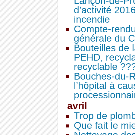
Lançon-de-Pro
d’activité 20
incendie
Compte-rendu
générale du C
Bouteilles de 
PEHD, recycla
recyclable ??
Bouches-du-R
l’hôpital à ca
processionnai
avril
Trop de plomb 
Que fait le mie