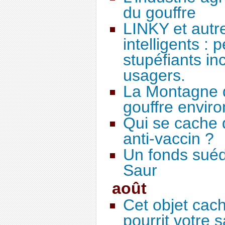
du gouffre
LINKY et autr
intelligents : 
stupéfiants in
usagers.
La Montagne 
gouffre enviro
Qui se cache 
anti-vaccin ?
Un fonds suéd
Saur
août
Cet objet cac
pourrit votre 