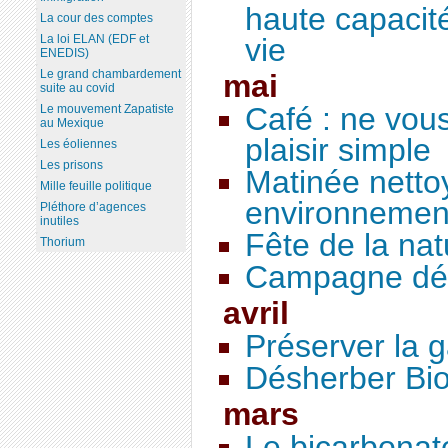
haute capacit
La cour des comptes
vie
La loi ELAN (EDF et
ENEDIS)
Le grand chambardement
mai
suite au covid
Café : ne vou
Le mouvement Zapatiste
au Mexique
plaisir simple
Les éoliennes
Les prisons
Matinée netto
Mille feuille politique
environnemen
Pléthore d’agences
inutiles
Fête de la nat
Thorium
Campagne dé
avril
Préserver la 
Désherber Bi
mars
Le bicarbonat