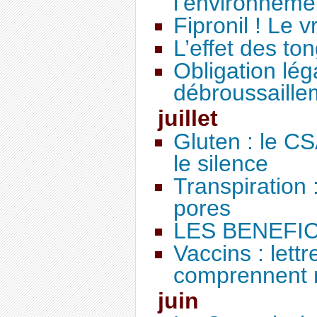
l’environneme
Fipronil ! Le v
L’effet des to
Obligation lég
débroussaille
juillet
Gluten : le C
le silence
Transpiration 
pores
LES BENEFIC
Vaccins : lett
comprennent ri
juin