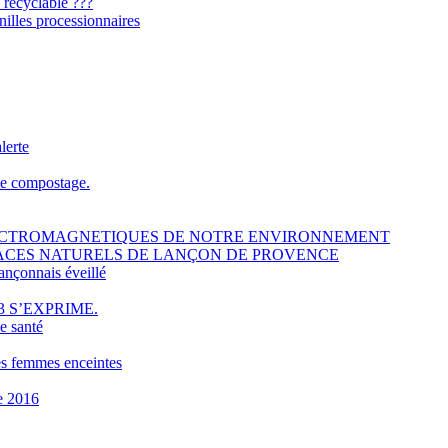
 recyclable ???
illes processionnaires
lerte
le compostage.
ELECTROMAGNETIQUES DE NOTRE ENVIRONNEMENT
PACES NATURELS DE LANÇON DE PROVENCE
ançonnais éveillé
3 S’EXPRIME.
e santé
es femmes enceintes
e 2016