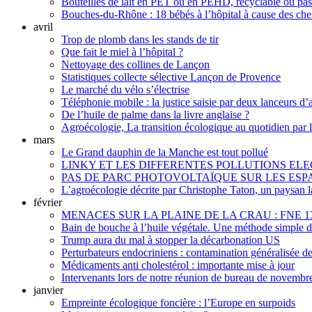
Bouteilles de lait en PET ou en PEHD, recyclable ou pas
Bouches-du-Rhône : 18 bébés à l’hôpital à cause des chen
avril
Trop de plomb dans les stands de tir
Que fait le miel à l’hôpital ?
Nettoyage des collines de Lançon
Statistiques collecte sélective Lançon de Provence
Le marché du vélo s’électrise
Téléphonie mobile : la justice saisie par deux lanceurs d’a
De l’huile de palme dans la livre anglaise ?
Agroécologie, La transition écologique au quotidien par 
mars
Le Grand dauphin de la Manche est tout pollué
LINKY ET LES DIFFERENTES POLLUTIONS 
PAS DE PARC PHOTOVOLTAÏQUE SUR LES ES
L’agroécologie décrite par Christophe Taton, un paysan l
février
MENACES SUR LA PLAINE DE LA CRAU : FNE 1
Bain de bouche à l’huile végétale. Une méthode simple d
Trump aura du mal à stopper la décarbonation US
Perturbateurs endocriniens : contamination généralisée d
Médicaments anti cholestérol : importante mise à jour
Intervenants lors de notre réunion de bureau de novembr
janvier
Empreinte écologique foncière : l’Europe en surpoids