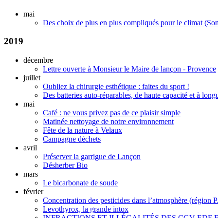
mai
Des choix de plus en plus compliqués pour le climat (S
2019
décembre
Lettre ouverte à Monsieur le Maire de lançon - Provence
juillet
Oubliez la chirurgie esthétique : faites du sport !
Des batteries auto-réparables, de haute capacité et à long
mai
Café : ne vous privez pas de ce plaisir simple
Matinée nettoyage de notre environnement
Fête de la nature à Velaux
Campagne déchets
avril
Préserver la garrigue de Lançon
Désherber Bio
mars
Le bicarbonate de soude
février
Concentration des pesticides dans l’atmosphère (région
Levothyrox, la grande intox
INFRACTIONS ET ILLÉGALITÉS DES CGV EDF