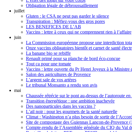
L’effet des tongs sur votre corps
Obligation légale de débroussaillement
juillet
Gluten : le CSA ne peut pas garder le silence
Transpiration : Méfiez-vous des gros pores
LES BENEFICES DE L’AB
Vaccins : lettre à ceux qui ne comprennent rien à l’affaire
juin
La Commission européenne propose une interdiction total
Onze vaccins obligatoires bientôt et carnet de santé élect
La banane bio se rebiffe
Renault primé pour sa planche de bord éco-conçue
Tout ça pour une tomate
Vaccins : lettre ouverte du Pr Henri Joyeux à la Ministre 
Salon des agricultures de Provence
L’argent sale de vos artères
Le tribunal Monsanto a rendu son avis
mai
Chaussée rétrécie sur le pont au-dessus de l’autoroute en 
Transition énergétique : une ambition inachevée
Des nanoparticules dans les vaccins ?
L’ail noir : pour les gourmets de la santé naturelle
Climat : Washington n’a plus besoin de sortir de l’Accord
Site de compostage des Guiennas Lançon-de-Provence (13
Compte-rendu de l’Assemblée générale du CIQ du Val d