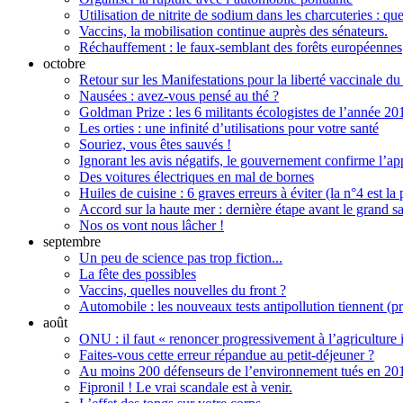
Utilisation de nitrite de sodium dans les charcuteries : que
Vaccins, la mobilisation continue auprès des sénateurs.
Réchauffement : le faux-semblant des forêts européennes
octobre
Retour sur les Manifestations pour la liberté vaccinale d
Nausées : avez-vous pensé au thé ?
Goldman Prize : les 6 militants écologistes de l’année 20
Les orties : une infinité d’utilisations pour votre santé
Souriez, vous êtes sauvés !
Ignorant les avis négatifs, le gouvernement confirme l’
Des voitures électriques en mal de bornes
Huiles de cuisine : 6 graves erreurs à éviter (la n°4 est la 
Accord sur la haute mer : dernière étape avant le grand s
Nos os vont nous lâcher !
septembre
Un peu de science pas trop fiction...
La fête des possibles
Vaccins, quelles nouvelles du front ?
Automobile : les nouveaux tests antipollution tiennent (pr
août
ONU : il faut « renoncer progressivement à l’agriculture i
Faites-vous cette erreur répandue au petit-déjeuner ?
Au moins 200 défenseurs de l’environnement tués en 20
Fipronil ! Le vrai scandale est à venir.