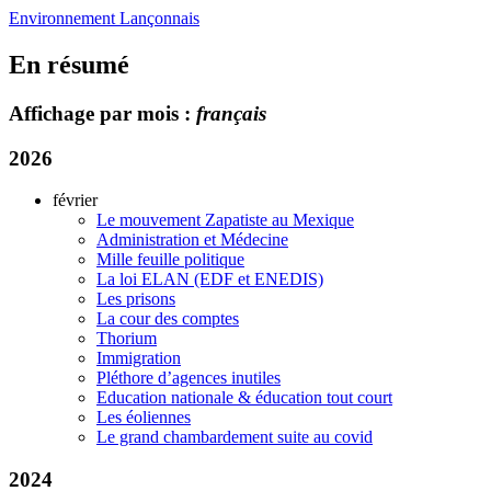
Environnement Lançonnais
En résumé
Affichage par mois :
français
2026
février
Le mouvement Zapatiste au Mexique
Administration et Médecine
Mille feuille politique
La loi ELAN (EDF et ENEDIS)
Les prisons
La cour des comptes
Thorium
Immigration
Pléthore d’agences inutiles
Education nationale & éducation tout court
Les éoliennes
Le grand chambardement suite au covid
2024