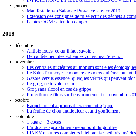
janvier
Manifestations à Salon de Provence janvier 2019
Extension des consignes de tri sélectif des déchets à com
Patates OGM : attention danger
2018
décembre
Antibiotiques, ce qu’il faut savoir...
Démantèlement des éoliennes : cherchez l’erreur...
novembre
Les centrales nucléaires au thorium sont-elles écologique
Le Saint-Exupéry : le monstre des mers qui émet autant d
Gazole versus essence, quelques vérités qui peuvent fâch
Le grog, cette valeur sûre
Grog sans alcool en cas de grippe
Projection de films sur l’environnement en novembre 20
octobre
Rappel amical à propos du vaccin anti-grippe
La feuille de chou antidouleur et anti gonflement
septembre
1 patate = 3 cocas
L’industrie agro-alimentaire au bord du gouffre
LINKY et autres compteurs intelligents : petit résumé des