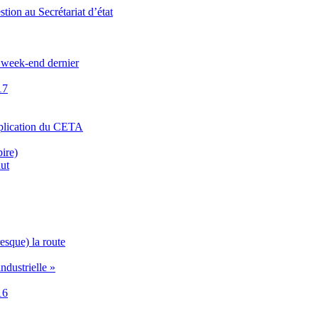
stion au Secrétariat d’état
u week-end dernier
17
application du CETA
pire)
aut
esque) la route
ndustrielle »
16