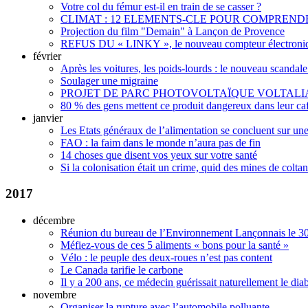
Votre col du fémur est-il en train de se casser ?
CLIMAT : 12 ELEMENTS-CLE POUR COMPREN
Projection du film "Demain" à Lançon de Provence
REFUS DU « LINKY », le nouveau compteur électron
février
Après les voitures, les poids-lourds : le nouveau scandale
Soulager une migraine
PROJET DE PARC PHOTOVOLTAÏQUE VOLTALIA
80 % des gens mettent ce produit dangereux dans leur caf
janvier
Les Etats généraux de l’alimentation se concluent sur un
FAO : la faim dans le monde n’aura pas de fin
14 choses que disent vos yeux sur votre santé
Si la colonisation était un crime, quid des mines de colta
2017
décembre
Réunion du bureau de l’Environnement Lançonnais le 30
Méfiez-vous de ces 5 aliments « bons pour la santé »
Vélo : le peuple des deux-roues n’est pas content
Le Canada tarifie le carbone
Il y a 200 ans, ce médecin guérissait naturellement le dia
novembre
Organiser la rupture avec l’automobile polluante