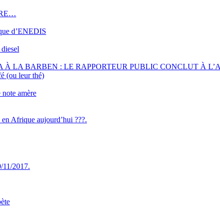
DRE…
ique d’ENEDIS
 diesel
 À LA BARBEN : LE RAPPORTEUR PUBLIC CONCLUT À L’
é (ou leur thé)
e note amère
n en Afrique aujourd’hui ???.
/11/2017.
bète