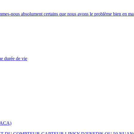
ommes-nous absolument certains que nous avons le problème bien en ma
ue durée de vie
 PACA)
 ET DU COMPTEUR-CAPTEUR LINKY D’ENEDIS OU 50 NUAN