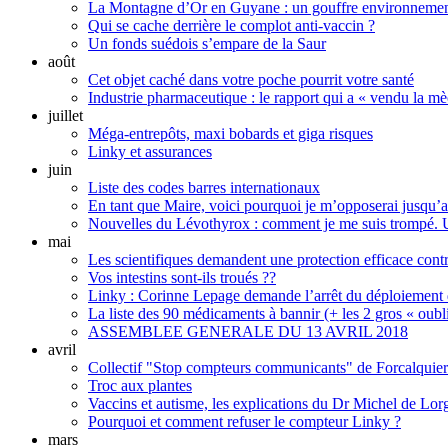
La Montagne d’Or en Guyane : un gouffre environnementa
Qui se cache derrière le complot anti-vaccin ?
Un fonds suédois s’empare de la Saur
août
Cet objet caché dans votre poche pourrit votre santé
Industrie pharmaceutique : le rapport qui a « vendu la m
juillet
Méga-entrepôts, maxi bobards et giga risques
Linky et assurances
juin
Liste des codes barres internationaux
En tant que Maire, voici pourquoi je m’opposerai jusqu
Nouvelles du Lévothyrox : comment je me suis trompé. U
mai
Les scientifiques demandent une protection efficace cont
Vos intestins sont-ils troués ??
Linky : Corinne Lepage demande l’arrêt du déploiement 
La liste des 90 médicaments à bannir (+ les 2 gros « oubli
ASSEMBLEE GENERALE DU 13 AVRIL 2018
avril
Collectif "Stop compteurs communicants" de Forcalquier
Troc aux plantes
Vaccins et autisme, les explications du Dr Michel de Lorg
Pourquoi et comment refuser le compteur Linky ?
mars