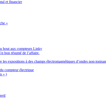
l et financier
èche »
’au bout aux compteurs Linky
n bon résumé de l’affaire.
re les expositions à des champs électromagnétiques d’ondes non-ionisan
du compteur électrique
s » )
eril