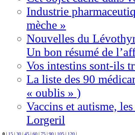
Industrie pharmaceutiq
mèche »
Nouvelles du Lévothyr
Un bon résumé de l’aff
Vos intestins sont-ils t
La liste des 90 médica
« oublis » )
Vaccins et autisme, le
Lorgeril
0
|
15
|
30
|
45
|
60
|
75
|
90
|
105
|
120
|
...