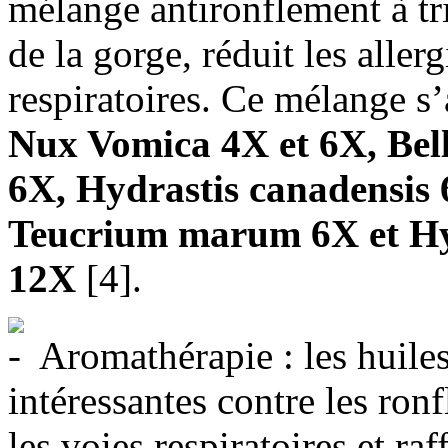
mélange antironflement à tripl
de la gorge, réduit les allerg
respiratoires. Ce mélange s’
Nux Vomica 4X et 6X, Bel
6X, Hydrastis canadensis
Teucrium marum 6X et H
12X
[4].
Aromathérapie : les huiles 
intéressantes contre les ron
les voies respiratoires et raf