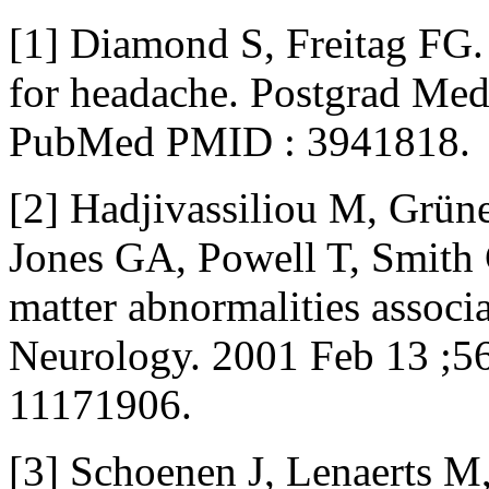
[1] Diamond S, Freitag FG.
for headache. Postgrad Med
PubMed PMID : 3941818.
[2] Hadjivassiliou M, Grü
Jones GA, Powell T, Smit
matter abnormalities associa
Neurology. 2001 Feb 13 ;5
11171906.
[3] Schoenen J, Lenaerts M