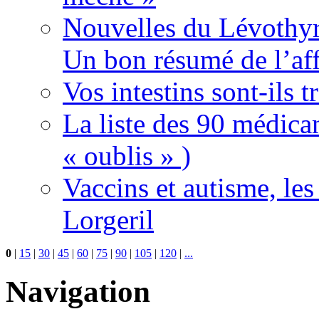
Nouvelles du Lévothyr
Un bon résumé de l’aff
Vos intestins sont-ils t
La liste des 90 médica
« oublis » )
Vaccins et autisme, le
Lorgeril
0
|
15
|
30
|
45
|
60
|
75
|
90
|
105
|
120
|
...
Navigation