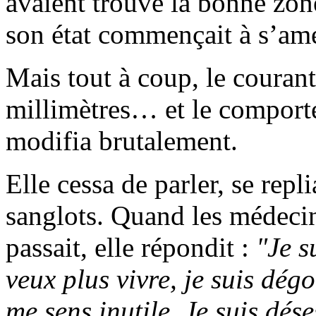
avaient trouvé la bonne zon
son état commençait à s’amé
Mais tout à coup, le courant
millimètres… et le comporte
modifia brutalement.
Elle cessa de parler, se repl
sanglots. Quand les médecin
passait, elle répondit :
"Je s
veux plus vivre, je suis dégo
me sens inutile. Je suis dé