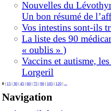
Nouvelles du Lévothyr
Un bon résumé de l’aff
Vos intestins sont-ils t
La liste des 90 médica
« oublis » )
Vaccins et autisme, le
Lorgeril
0
|
15
|
30
|
45
|
60
|
75
|
90
|
105
|
120
|
...
Navigation