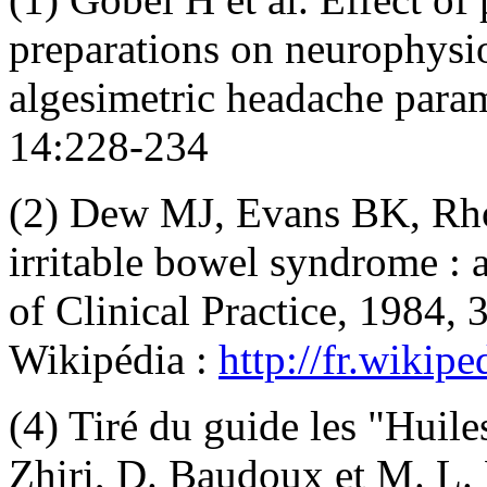
preparations on neurophysi
algesimetric headache param
14:228-234
(2) Dew MJ, Evans BK, Rhod
irritable bowel syndrome : a
of Clinical Practice, 1984, 
Wikipédia :
http://fr.wikipe
(4) Tiré du guide les "Huile
Zhiri, D. Baudoux et M. L. 