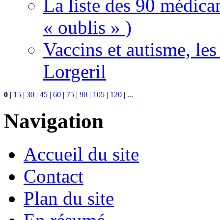
La liste des 90 médica
« oublis » )
Vaccins et autisme, le
Lorgeril
0
|
15
|
30
|
45
|
60
|
75
|
90
|
105
|
120
|
...
Navigation
Accueil du site
Contact
Plan du site