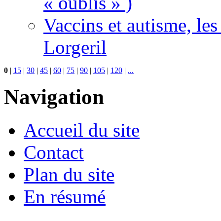
« oublis » )
Vaccins et autisme, le
Lorgeril
0
|
15
|
30
|
45
|
60
|
75
|
90
|
105
|
120
|
...
Navigation
Accueil du site
Contact
Plan du site
En résumé