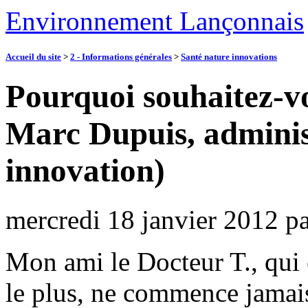
Environnement Lançonnais
Accueil du site
>
2 - Informations générales
>
Santé nature innovations
Pourquoi souhaitez-vo
Marc Dupuis, adminis
innovation)
mercredi 18 janvier 2012
p
Mon ami le Docteur T., qui 
le plus, ne commence jamais