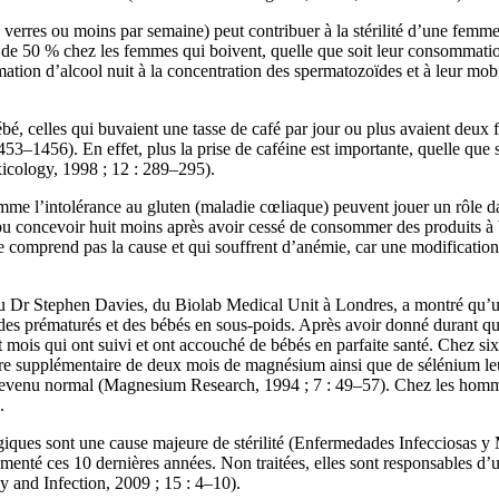
res ou moins par semaine) peut contribuer à la stérilité d’une femme (
r de 50 % chez les femmes qui boivent, quelle que soit leur consommatio
n d’alcool nuit à la concentration des spermatozoïdes et à leur mobilité
, celles qui buvaient une tasse de café par jour ou plus avaient deux 
1456). En effet, plus la prise de caféine est importante, quelle que soi
icology, 1998 ; 12 : 289–295).
omme l’intolérance au gluten (maladie cœliaque) peuvent jouer un rôle da
i pu concevoir huit moins après avoir cessé de consommer des produits à 
 comprend pas la cause et qui souffrent d’anémie, car une modification d
 Dr Stephen Davies, du Biolab Medical Unit à Londres, a montré qu’une
des prématurés et des bébés en sous-poids. Après avoir donné durant 
uit mois qui ont suivi et ont accouché de bébés en parfaite santé. Chez si
e supplémentaire de deux mois de magnésium ainsi que de sélénium leur
devenu normal (Magnesium Research, 1994 ; 7 : 49–57). Chez les hommes
.
iques sont une cause majeure de stérilité (Enfermedades Infecciosas y 
gmenté ces 10 dernières années. Non traitées, elles sont responsables d
ly and Infection, 2009 ; 15 : 4–10).