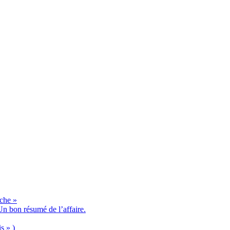
èche »
n bon résumé de l’affaire.
s » )