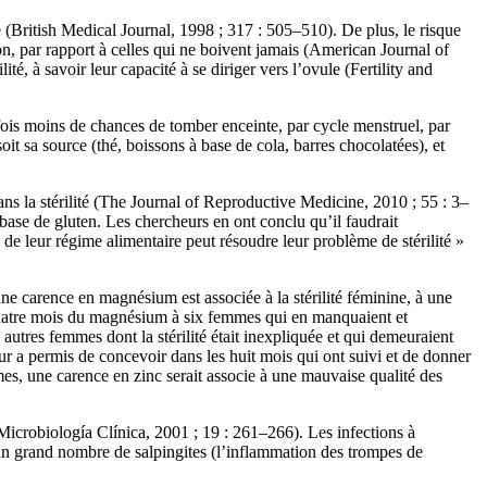
British Medical Journal, 1998 ; 317 : 505–510). De plus, le risque
n, par rapport à celles qui ne boivent jamais (American Journal of
, à savoir leur capacité à se diriger vers l’ovule (Fertility and
fois moins de chances de tomber enceinte, par cycle menstruel, par
t sa source (thé, boissons à base de cola, barres chocolatées), et
ns la stérilité (The Journal of Reproductive Medicine, 2010 ; 55 : 3–
base de gluten. Les chercheurs en ont conclu qu’il faudrait
e leur régime alimentaire peut résoudre leur problème de stérilité »
 carence en magnésium est associée à la stérilité féminine, à une
quatre mois du magnésium à six femmes qui en manquaient et
x autres femmes dont la stérilité était inexpliquée et qui demeuraient
 a permis de concevoir dans les huit mois qui ont suivi et de donner
, une carence en zinc serait associe à une mauvaise qualité des
Microbiología Clínica, 2001 ; 19 : 261–266). Les infections à
’un grand nombre de salpingites (l’inflammation des trompes de