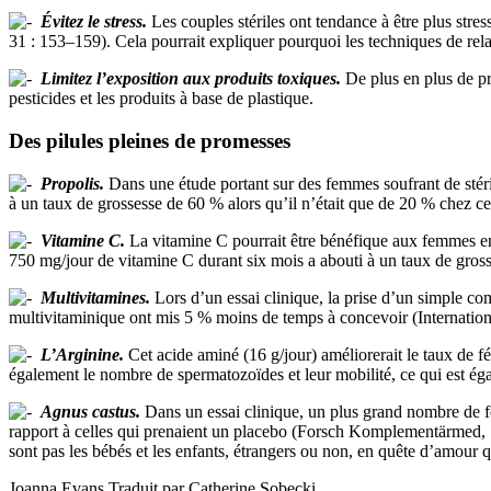
Évitez le stress.
Les couples stériles ont tendance à être plus stres
31 : 153–159). Cela pourrait expliquer pourquoi les techniques de relax
Limitez l’exposition aux produits toxiques.
De plus en plus de pr
pesticides et les produits à base de plastique.
Des pilules pleines de promesses
Propolis.
Dans une étude portant sur des femmes soufrant de stéri
à un taux de grossesse de 60 % alors qu’il n’était que de 20 % chez cell
Vitamine C.
La vitamine C pourrait être bénéfique aux femmes en 
750 mg/jour de vitamine C durant six mois a abouti à un taux de grosse
Multivitamines.
Lors d’un essai clinique, la prise d’un simple c
multivitaminique ont mis 5 % moins de temps à concevoir (Internation
L’Arginine.
Cet acide aminé (16 g/jour) améliorerait le taux de
également le nombre de spermatozoïdes et leur mobilité, ce qui est éga
Agnus castus.
Dans un essai clinique, un plus grand nombre de fe
rapport à celles qui prenaient un placebo (Forsch Komplementärmed, 199
sont pas les bébés et les enfants, étrangers ou non, en quête d’amour
Joanna Evans Traduit par Catherine Sobecki