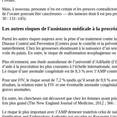
l’ovaire.
Mais, à nouveau, personne n’en est certain et les preuves contradictoi
de l’ovaire pouvant être cancéreuses — des tumeurs dont il est peu pr
30 : 131–145).
Les autres risques de l’assistance médicale à la procr
Parmi les autres risques majeurs avec la prise d’un traitement contre l
Disease Control and Prevention [Centres pour le contrôle et la préven
naturellement. Chez les grossesses aboutissant à la naissance d’un se
voile du palais. En outre, le risque de malformation œsophagienne ou
Plus récemment, une étude australienne de l’université d’Adélaïde (l
d’aide à la procréation les plus courantes à l’échelle internationale,
Le risque d’une anomalie congénitale est de 8,3 % avec l’AMP contre 5,
Pour une FIV, le risque serait de 7,2 % tandis qu’il serait de 9,9 % av
résultats, la relation entre la FIV et une éventuelle anomalie congénita
graves anomalies.
En outre, les chercheurs ont découvert que chez les femmes ayant pris 
fois plus grand (The New England Journal of Medicine, 2012 ; 366 :
Le risque le plus important avec l’AMP demeure toutefois celui de nais
Fertilisation and Embryology Authority qui encadre au Royaume-Uni l’