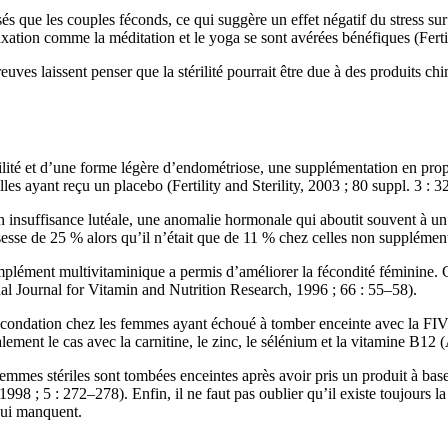
sés que les couples féconds, ce qui suggère un effet négatif du stress sur 
ation comme la méditation et le yoga se sont avérées bénéfiques (Fertili
euves laissent penser que la stérilité pourrait être due à des produits
lité et d’une forme légère d’endométriose, une supplémentation en prop
es ayant reçu un placebo (Fertility and Sterility, 2003 ; 80 suppl. 3 : 32
insuffisance lutéale, une anomalie hormonale qui aboutit souvent à un p
sse de 25 % alors qu’il n’était que de 11 % chez celles non supplémentée
omplément multivitaminique a permis d’améliorer la fécondité féminine.
al Journal for Vitamin and Nutrition Research, 1996 ; 66 : 55–58).
 fécondation chez les femmes ayant échoué à tomber enceinte avec la FI
lement le cas avec la carnitine, le zinc, le sélénium et la vitamine B12
mmes stériles sont tombées enceintes après avoir pris un produit à base 
8 ; 5 : 272–278). Enfin, il ne faut pas oublier qu’il existe toujours la
 qui manquent.