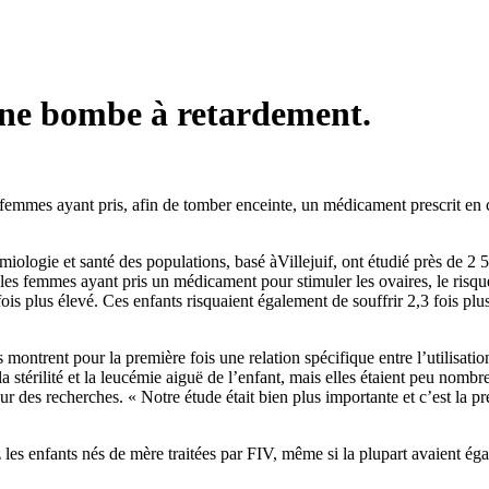
 une bombe à retardement.
femmes ayant pris, afin de tomber enceinte, un médicament prescrit en ca
miologie et santé des populations, basé àVillejuif, ont étudié près de 2
 les femmes ayant pris un médicament pour stimuler les ovaires, le risqu
fois plus élevé. Ces enfants risquaient également de souffrir 2,3 fois p
ntrent pour la première fois une relation spécifique entre l’utilisation
 stérilité et la leucémie aiguë de l’enfant, mais elles étaient peu nombre
r des recherches. « Notre étude était bien plus importante et c’est la p
es enfants nés de mère traitées par FIV, même si la plupart avaient éga