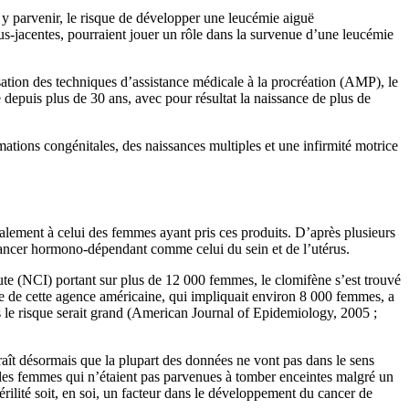
 y parvenir, le risque de développer une leucémie aiguë
us-jacentes, pourraient jouer un rôle dans la survenue d’une leucémie
lisation des techniques d’assistance médicale à la procréation (AMP), le
 depuis plus de 30 ans, avec pour résultat la naissance de plus de
rmations congénitales, des naissances multiples et une infirmité motrice
alement à celui des femmes ayant pris ces produits. D’après plusieurs
 cancer hormono-dépendant comme celui du sein et de l’utérus.
te (NCI) portant sur plus de 12 000 femmes, le clomifène s’est trouvé
e de cette agence américaine, qui impliquait environ 8 000 femmes, a
lus le risque serait grand (American Journal of Epidemiology, 2005 ;
araît désormais que la plupart des données ne vont pas dans le sens
e les femmes qui n’étaient pas parvenues à tomber enceintes malgré un
érilité soit, en soi, un facteur dans le développement du cancer de