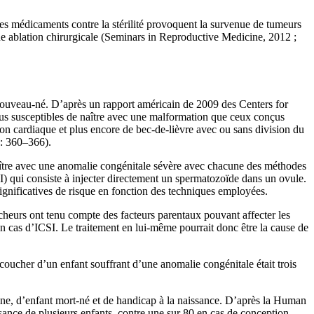
 les médicaments contre la stérilité provoquent la survenue de tumeurs
une ablation chirurgicale (Seminars in Reproductive Medicine, 2012 ;
du nouveau-né. D’après un rapport américain de 2009 des Centers for
lus susceptibles de naître avec une malformation que ceux conçus
on cardiaque et plus encore de bec-de-lièvre avec ou sans division du
 : 360–366).
naître avec une anomalie congénitale sévère avec chacune des méthodes
SI) qui consiste à injecter directement un spermatozoïde dans un ovule.
significatives de risque en fonction des techniques employées.
ercheurs ont tenu compte des facteurs parentaux pouvant affecter les
s en cas d’ICSI. Le traitement en lui-même pourrait donc être la cause de
coucher d’un enfant souffrant d’une anomalie congénitale était trois
rine, d’enfant mort-né et de handicap à la naissance. D’après la Human
nce de plusieurs enfants, contre une sur 80 en cas de conception