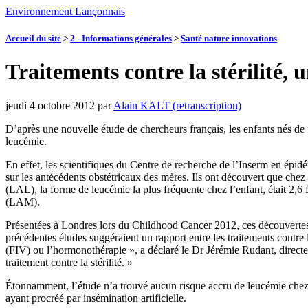
Environnement Lançonnais
Accueil du site
>
2 - Informations générales
>
Santé nature innovations
Traitements contre la stérilité,
jeudi 4 octobre 2012
par
Alain KALT (retranscription)
D’après une nouvelle étude de chercheurs français, les enfants nés de 
leucémie.
En effet, les scientifiques du Centre de recherche de l’Inserm en épidé
sur les antécédents obstétricaux des mères. Ils ont découvert que chez
(LAL), la forme de leucémie la plus fréquente chez l’enfant, était 2,6 
(LAM).
Présentées à Londres lors du Childhood Cancer 2012, ces découvertes mo
précédentes études suggéraient un rapport entre les traitements contre la
(FIV) ou l’hormonothérapie », a déclaré le Dr Jérémie Rudant, directeu
traitement contre la stérilité. »
Étonnamment, l’étude n’a trouvé aucun risque accru de leucémie chez l
ayant procréé par insémination artificielle.