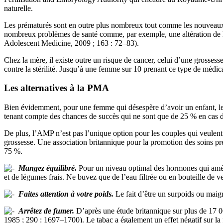
naturelle.
Les prématurés sont en outre plus nombreux tout comme les nouveaux
nombreux problèmes de santé comme, par exemple, une altération de la
Adolescent Medicine, 2009 ; 163 : 72–83).
Chez la mère, il existe outre un risque de cancer, celui d’une grosse
contre la stérilité. Jusqu’à une femme sur 10 prenant ce type de médi
Les alternatives à la PMA
Bien évidemment, pour une femme qui désespère d’avoir un enfant, les ri
tenant compte des chances de succès qui ne sont que de 25 % en cas 
De plus, l’AMP n’est pas l’unique option pour les couples qui veulent c
grossesse. Une association britannique pour la promotion des soins p
75 %.
Mangez équilibré.
Pour un niveau optimal des hormones qui amélior
et de légumes frais. Ne buvez que de l’eau filtrée ou en bouteille de ve
Faites attention à votre poids.
Le fait d’être un surpoids ou maigr
Arrêtez de fumer.
D’après une étude britannique sur plus de 17 0
1985 ; 290 : 1697–1700). Le tabac a également un effet négatif sur la