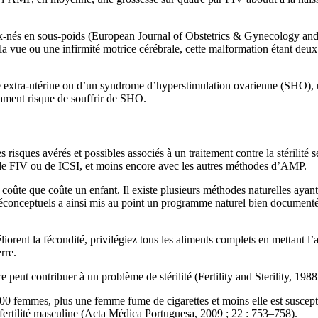
-nés en sous-poids (European Journal of Obstetrics & Gynecology and 
 vue ou une infirmité motrice cérébrale, cette malformation étant deux 
sse extra-utérine ou d’un syndrome d’hyperstimulation ovarienne (SHO),
cament risque de souffrir de SHO.
sques avérés et possibles associés à un traitement contre la stérilité se
de FIV ou de ICSI, et moins encore avec les autres méthodes d’AMP.
oûte que coûte un enfant. Il existe plusieurs méthodes naturelles ayant 
réconceptuels a ainsi mis au point un programme naturel bien documenté 
ent la fécondité, privilégiez tous les aliments complets en mettant l’acce
rre.
e peut contribuer à un problème de stérilité (Fertility and Sterility, 198
00 femmes, plus une femme fume de cigarettes et moins elle est suscepti
 fertilité masculine (Acta Médica Portuguesa, 2009 ; 22 : 753–758).