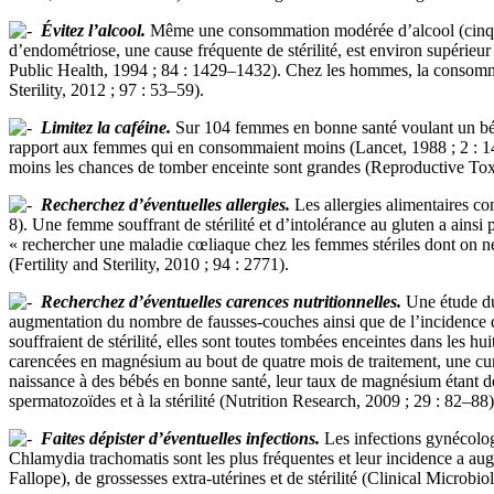
Évitez l’alcool.
Même une consommation modérée d’alcool (cinq ver
d’endométriose, une cause fréquente de stérilité, est environ supérieu
Public Health, 1994 ; 84 : 1429–1432). Chez les hommes, la consommatio
Sterility, 2012 ; 97 : 53–59).
Limitez la caféine.
Sur 104 femmes en bonne santé voulant un bébé
rapport aux femmes qui en consommaient moins (Lancet, 1988 ; 2 : 1453–
moins les chances de tomber enceinte sont grandes (Reproductive Tox
Recherchez d’éventuelles allergies.
Les allergies alimentaires c
8). Une femme souffrant de stérilité et d’intolérance au gluten a ains
« rechercher une maladie cœliaque chez les femmes stériles dont on ne
(Fertility and Sterility, 2010 ; 94 : 2771).
Recherchez d’éventuelles carences nutritionnelles.
Une étude du
augmentation du nombre de fausses-couches ainsi que de l’incidence 
souffraient de stérilité, elles sont toutes tombées enceintes dans les h
carencées en magnésium au bout de quatre mois de traitement, une cur
naissance à des bébés en bonne santé, leur taux de magnésium étant 
spermatozoïdes et à la stérilité (Nutrition Research, 2009 ; 29 : 82–88)
Faites dépister d’éventuelles infections.
Les infections gynécolog
Chlamydia trachomatis sont les plus fréquentes et leur incidence a au
Fallope), de grossesses extra-utérines et de stérilité (Clinical Microbio