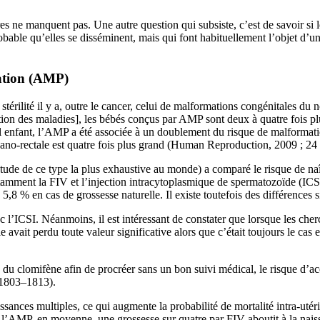
res ne manquent pas. Une autre question qui subsiste, c’est de savoir si
obable qu’elles se disséminent, mais qui font habituellement l’objet d’
éation (AMP)
a stérilité il y a, outre le cancer, celui de malformations congénitales 
tion des maladies], les bébés conçus par AMP sont deux à quatre fois p
ul enfant, l’AMP a été associée à un doublement du risque de malformati
 ano-rectale est quatre fois plus grand (Human Reproduction, 2009 ; 24
’étude de ce type la plus exhaustive au monde) a comparé le risque de 
 notamment la FIV et l’injection intracytoplasmique de spermatozoïde (IC
8 % en cas de grossesse naturelle. Il existe toutefois des différences 
ec l’ICSI. Néanmoins, il est intéressant de constater que lorsque les ch
le avait perdu toute valeur significative alors que c’était toujours le ca
du clomifène afin de procréer sans un bon suivi médical, le risque d’ac
 1803–1813).
sances multiples, ce qui augmente la probabilité de mortalité intra-uté
AMP, en moyenne, une grossesse sur quatre par FIV aboutit à la naissa