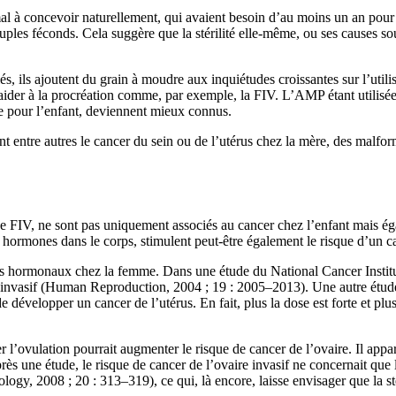
al à concevoir naturellement, qui avaient besoin d’au moins un an pour
ples féconds. Cela suggère que la stérilité elle-même, ou ses causes so
liés, ils ajoutent du grain à moudre aux inquiétudes croissantes sur l’uti
r aider à la procréation comme, par exemple, la FIV. L’AMP étant utilisée
me pour l’enfant, deviennent mieux connus.
ant entre autres le cancer du sein ou de l’utérus chez la mère, des malfo
une FIV, ne sont pas uniquement associés au cancer chez l’enfant mais ég
es hormones dans le corps, stimulent peut-être également le risque d’un
cers hormonaux chez la femme. Dans une étude du National Cancer Institu
n invasif (Human Reproduction, 2004 ; 19 : 2005–2013). Une autre étud
de développer un cancer de l’utérus. En fait, plus la dose est forte et p
r l’ovulation pourrait augmenter le risque de cancer de l’ovaire. Il app
rès une étude, le risque de cancer de l’ovaire invasif ne concernait qu
ology, 2008 ; 20 : 313–319), ce qui, là encore, laisse envisager que la st