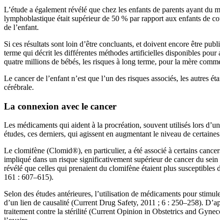
L’étude a également révélé que chez les enfants de parents ayant du m
lymphoblastique était supérieur de 50 % par rapport aux enfants de cou
de l’enfant.
Si ces résultats sont loin d’être concluants, et doivent encore être pub
terme qui décrit les différentes méthodes artificielles disponibles pou
quatre millions de bébés, les risques à long terme, pour la mère com
Le cancer de l’enfant n’est que l’un des risques associés, les autres ét
cérébrale.
La connexion avec le cancer
Les médicaments qui aident à la procréation, souvent utilisés lors d’
études, ces derniers, qui agissent en augmentant le niveau de certain
Le clomifène (Clomid®), en particulier, a été associé à certains can
impliqué dans un risque significativement supérieur de cancer du sei
révélé que celles qui prenaient du clomifène étaient plus susceptibles 
161 : 607–615).
Selon des études antérieures, l’utilisation de médicaments pour stimule
d’un lien de causalité (Current Drug Safety, 2011 ; 6 : 250–258). D’ap
traitement contre la stérilité (Current Opinion in Obstetrics and Gynec