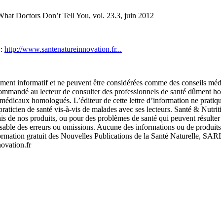
 What Doctors Don’t Tell You, vol. 23.3, juin 2012
 :
http://www.santenatureinnovation.fr...
urement informatif et ne peuvent être considérées comme des conseils méd
recommandé au lecteur de consulter des professionnels de santé dûment ho
ns médicaux homologués. L’éditeur de cette lettre d’information ne prati
raticien de santé vis-à-vis de malades avec ses lecteurs. Santé & Nutrition
 biais de nos produits, ou pour des problèmes de santé qui peuvent résu
sable des erreurs ou omissions. Aucune des informations ou de produits m
nformation gratuit des Nouvelles Publications de la Santé Naturelle, SA
ovation.fr