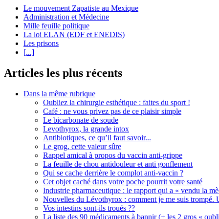
Le mouvement Zapatiste au Mexique
Administration et Médecine
Mille feuille politique
La loi ELAN (EDF et ENEDIS)
Les prisons
[...]
Articles les plus récents
Dans la même rubrique
Oubliez la chirurgie esthétique : faites du sport !
Café : ne vous privez pas de ce plaisir simple
Le bicarbonate de soude
Levothyrox, la grande intox
Antibiotiques, ce qu’il faut savoir...
Le grog, cette valeur sûre
Rappel amical à propos du vaccin anti-grippe
La feuille de chou antidouleur et anti gonflement
Qui se cache derrière le complot anti-vaccin ?
Cet objet caché dans votre poche pourrit votre santé
Industrie pharmaceutique : le rapport qui a « vendu la m
Nouvelles du Lévothyrox : comment je me suis trompé. U
Vos intestins sont-ils troués ??
La liste des 90 médicaments à bannir (+ les 2 gros « oubli