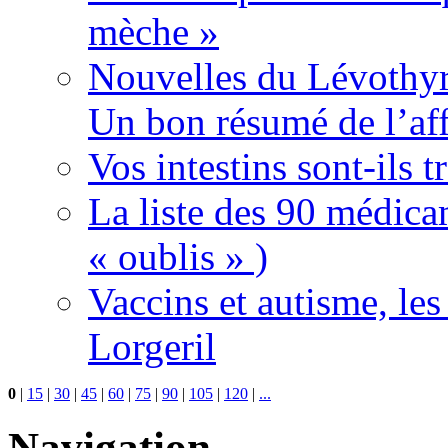
mèche »
Nouvelles du Lévothyr
Un bon résumé de l’aff
Vos intestins sont-ils t
La liste des 90 médica
« oublis » )
Vaccins et autisme, le
Lorgeril
0
|
15
|
30
|
45
|
60
|
75
|
90
|
105
|
120
|
...
Navigation