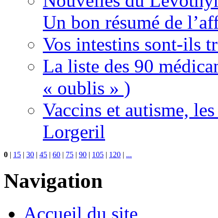
Nouvelles du Lévothyr
Un bon résumé de l’aff
Vos intestins sont-ils t
La liste des 90 médica
« oublis » )
Vaccins et autisme, le
Lorgeril
0
|
15
|
30
|
45
|
60
|
75
|
90
|
105
|
120
|
...
Navigation
Accueil du site