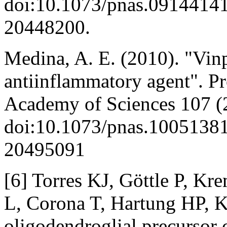
doi:10.1073/pnas.091441
20448200.
Medina, A. E. (2010). "Vinp
antiinflammatory agent". Pr
Academy of Sciences 107 (
doi:10.1073/pnas.100513
20495091
[6] Torres KJ, Göttle P, Kr
L, Corona T, Hartung HP, Kü
oligodendroglial precursor c