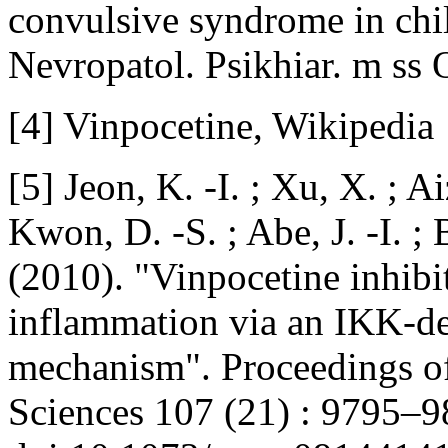
convulsive syndrome in child
Nevropatol. Psikhiar. m ss 
[4] Vinpocetine, Wikipedia
[5] Jeon, K. -I. ; Xu, X. ; A
Kwon, D. -S. ; Abe, J. -I. ; B
(2010). "Vinpocetine inhib
inflammation via an IKK-d
mechanism". Proceedings o
Sciences 107 (21) : 9795–9