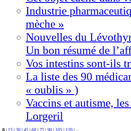
Industrie pharmaceutiq
mèche »
Nouvelles du Lévothyr
Un bon résumé de l’aff
Vos intestins sont-ils t
La liste des 90 médica
« oublis » )
Vaccins et autisme, le
Lorgeril
0
|
15
|
30
|
45
|
60
|
75
|
90
|
105
|
120
|
...